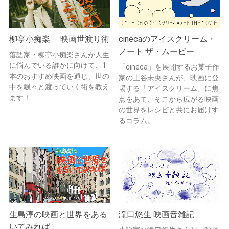
柳亭小痴楽 映画世渡り術
cinecaのアイスクリーム・
ノート ザ・ムービー
落語家・柳亭小痴楽さんが人生
に悩んでいる誰かに向けて、1
「cineca」を展開するお菓子作
本のおすすめ映画を通じ、世の
家の土谷未央さんが、映画に登
中を飄々と渡っていく術を教え
場する「アイスクリーム」に焦
ます！
点をあて、そこから広がる映画
の世界をレシピと共にお届けす
るコラム。
生島淳の映画と世界をある
滝口悠生 映画音雑記
いてみれば