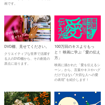
画です。
DVD棚、見せてください。
100万回のキスよりもっ
と！ 映画に学ぶ「愛の伝え
クリエイティブな世界で活躍す
方」
る人のDVD棚から、その創造の
原点に迫ります。
映画に描かれた「愛を伝えるシ
ーン」から、言葉やキスやハグ
だけではない“大切な人への愛
の表現” を紹介します！