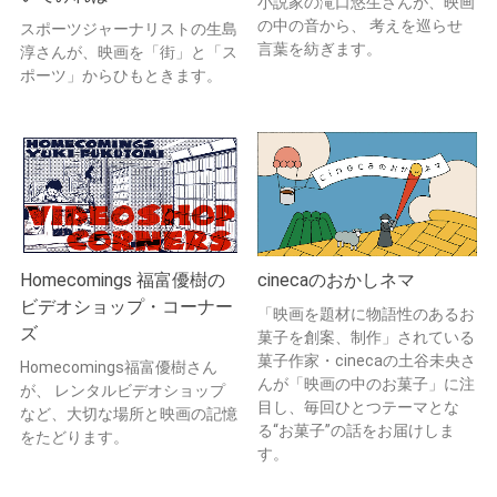
小説家の滝口悠生さんが、映画
の中の音から、 考えを巡らせ
スポーツジャーナリストの生島
言葉を紡ぎます。
淳さんが、映画を「街」と「ス
ポーツ」からひもときます。
Homecomings 福富優樹の
cinecaのおかしネマ
ビデオショップ・コーナー
「映画を題材に物語性のあるお
ズ
菓子を創案、制作」されている
菓子作家・cinecaの土谷未央さ
Homecomings福富優樹さん
んが「映画の中のお菓子」に注
が、 レンタルビデオショップ
目し、毎回ひとつテーマとな
など、大切な場所と映画の記憶
る“お菓子”の話をお届けしま
をたどります。
す。