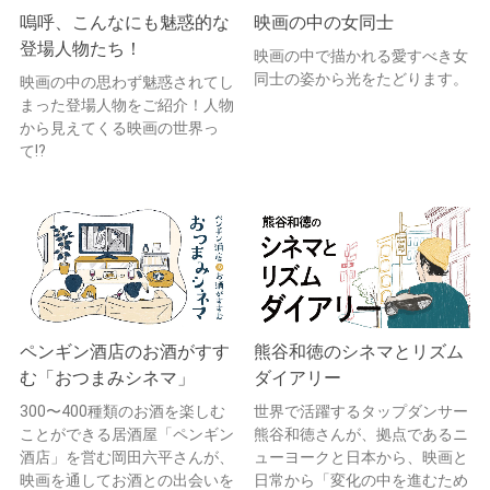
嗚呼、こんなにも魅惑的な
映画の中の女同士
登場人物たち！
映画の中で描かれる愛すべき女
同士の姿から光をたどります。
映画の中の思わず魅惑されてし
まった登場人物をご紹介！人物
から見えてくる映画の世界っ
て!?
ペンギン酒店のお酒がすす
熊谷和徳のシネマとリズム
む「おつまみシネマ」
ダイアリー
300〜400種類のお酒を楽しむ
世界で活躍するタップダンサー
ことができる居酒屋「ペンギン
熊谷和徳さんが、拠点であるニ
酒店」を営む岡田六平さんが、
ューヨークと日本から、映画と
映画を通してお酒との出会いを
日常から「変化の中を進むため