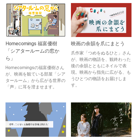
Homecomings 福富優樹
映画の余韻を爪にまとう
「シアタールームの窓か
爪作家「つめをぬるひと」さん
ら」
が、映画の物語を、観終わった
後の余韻とともにネイルで表
Homecomingsの福富優樹さん
現。映画から指先に広がる、も
が、映画を観ている部屋「シア
うひとつの物語をお届けしま
タールーム」から広がる世界の
す。
「声」に耳を澄ませます。