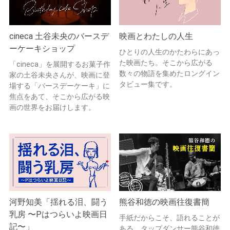
cineca 土谷未央のバースデ
映画とわたしの人生
ーケーキショップ
ひとりの人生のかたわらにあっ
た映画たち。そこから広がる
「cineca」を展開するお菓子作
数々の物語を集めたロングイン
家の土谷未央さんが、映画に登
タビュー集です。
場する「バースデーケーキ」に
焦点をあて、そこから広がる映
画の世界をお届けします。
河野知美「揺れる泪、闘う
熊谷和徳の映画往復書簡
乳房 〜Pはつらいよ映画日
手紙だからこそ、語れることが
記〜」
ある。タップダンサー熊谷和徳