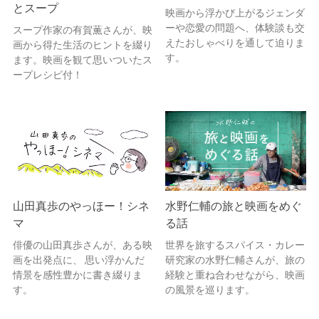
とスープ
映画から浮かび上がるジェンダ
ーや恋愛の問題へ、体験談も交
スープ作家の有賀薫さんが、映
えたおしゃべりを通して迫りま
画から得た生活のヒントを綴り
す。
ます。映画を観て思いついたス
ープレシピ付！
山田真歩のやっほー！シネ
水野仁輔の旅と映画をめぐ
マ
る話
俳優の山田真歩さんが、ある映
世界を旅するスパイス・カレー
画を出発点に、 思い浮かんだ
研究家の水野仁輔さんが、旅の
情景を感性豊かに書き綴りま
経験と重ね合わせながら、映画
す。
の風景を巡ります。