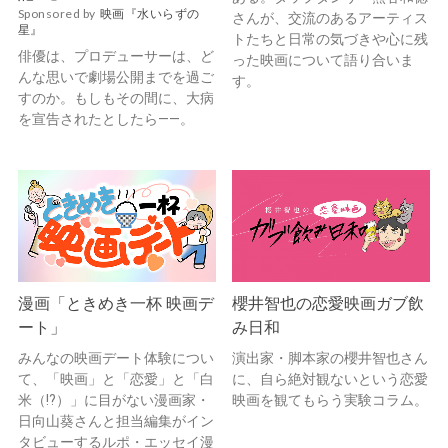
Sponsored by
映画『水いらずの
さんが、交流のあるアーティス
星』
トたちと日常の気づきや心に残
俳優は、プロデューサーは、ど
った映画について語り合いま
んな思いで劇場公開までを過ご
す。
すのか。もしもその間に、大病
を宣告されたとしたら——。
漫画「ときめき一杯 映画デ
櫻井智也の恋愛映画ガブ飲
ート」
み日和
みんなの映画デート体験につい
演出家・脚本家の櫻井智也さん
て、「映画」と「恋愛」と「白
に、自ら絶対観ないという恋愛
米（!?）」に目がない漫画家・
映画を観てもらう実験コラム。
日向山葵さんと担当編集がイン
タビューするルポ・エッセイ漫