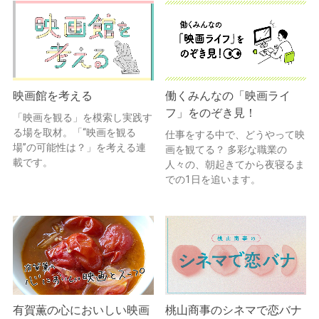
映画館を考える
働くみんなの「映画ライ
フ」をのぞき見！
「映画を観る」を模索し実践す
る場を取材。「“映画を観る
仕事をする中で、どうやって映
場”の可能性は？」を考える連
画を観てる？ 多彩な職業の
載です。
人々の、朝起きてから夜寝るま
での1日を追います。
有賀薫の心においしい映画
桃山商事のシネマで恋バナ