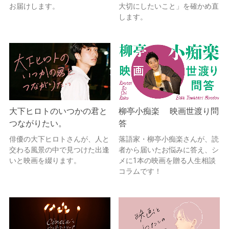
お届けします。
大切にしたいこと」を確かめ直
します。
大下ヒロトのいつかの君と
柳亭小痴楽 映画世渡り問
つながりたい。
答
俳優の大下ヒロトさんが、人と
落語家・柳亭小痴楽さんが、読
交わる風景の中で見つけた出逢
者から届いたお悩みに答え、シ
いと映画を綴ります。
メに1本の映画を贈る人生相談
コラムです！