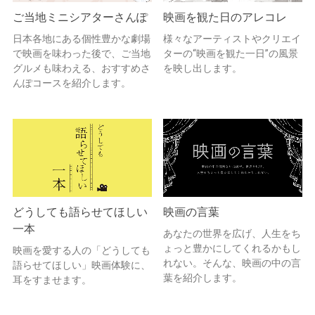
ご当地ミニシアターさんぽ
映画を観た日のアレコレ
日本各地にある個性豊かな劇場
様々なアーティストやクリエイ
で映画を味わった後で、ご当地
ターの“映画を観た一日”の風景
グルメも味わえる、おすすめさ
を映し出します。
んぽコースを紹介します。
どうしても語らせてほしい
映画の言葉
一本
あなたの世界を広げ、人生をち
ょっと豊かにしてくれるかもし
映画を愛する人の「どうしても
れない。そんな、映画の中の言
語らせてほしい」映画体験に、
葉を紹介します。
耳をすませます。