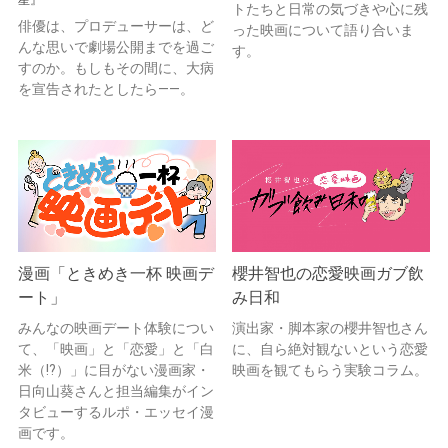
トたちと日常の気づきや心に残
俳優は、プロデューサーは、ど
った映画について語り合いま
んな思いで劇場公開までを過ご
す。
すのか。もしもその間に、大病
を宣告されたとしたら——。
漫画「ときめき一杯 映画デ
櫻井智也の恋愛映画ガブ飲
ート」
み日和
みんなの映画デート体験につい
演出家・脚本家の櫻井智也さん
て、「映画」と「恋愛」と「白
に、自ら絶対観ないという恋愛
米（!?）」に目がない漫画家・
映画を観てもらう実験コラム。
日向山葵さんと担当編集がイン
タビューするルポ・エッセイ漫
画です。