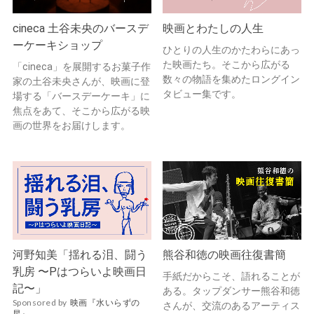
cineca 土谷未央のバースデ
映画とわたしの人生
ーケーキショップ
ひとりの人生のかたわらにあっ
た映画たち。そこから広がる
「cineca」を展開するお菓子作
数々の物語を集めたロングイン
家の土谷未央さんが、映画に登
タビュー集です。
場する「バースデーケーキ」に
焦点をあて、そこから広がる映
画の世界をお届けします。
河野知美「揺れる泪、闘う
熊谷和徳の映画往復書簡
乳房 〜Pはつらいよ映画日
手紙だからこそ、語れることが
記〜」
ある。タップダンサー熊谷和徳
Sponsored by
映画『水いらずの
さんが、交流のあるアーティス
星』