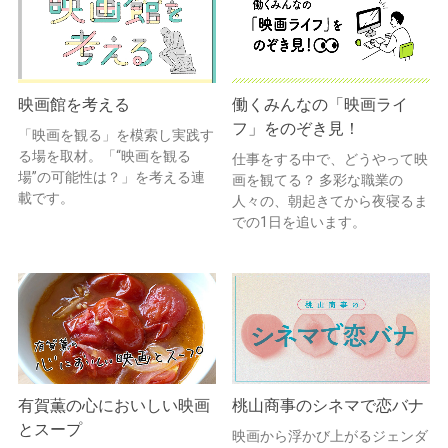
映画館を考える
働くみんなの「映画ライ
フ」をのぞき見！
「映画を観る」を模索し実践す
る場を取材。「“映画を観る
仕事をする中で、どうやって映
場”の可能性は？」を考える連
画を観てる？ 多彩な職業の
載です。
人々の、朝起きてから夜寝るま
での1日を追います。
有賀薫の心においしい映画
桃山商事のシネマで恋バナ
とスープ
映画から浮かび上がるジェンダ