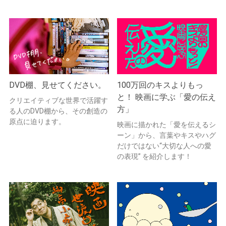
DVD棚、見せてください。
100万回のキスよりもっ
と！ 映画に学ぶ「愛の伝え
クリエイティブな世界で活躍す
方」
る人のDVD棚から、その創造の
原点に迫ります。
映画に描かれた「愛を伝えるシ
ーン」から、言葉やキスやハグ
だけではない“大切な人への愛
の表現” を紹介します！