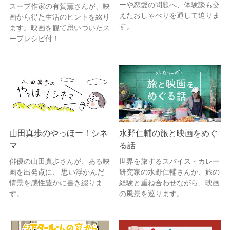
ーや恋愛の問題へ、体験談も交
スープ作家の有賀薫さんが、映
えたおしゃべりを通して迫りま
画から得た生活のヒントを綴り
す。
ます。映画を観て思いついたス
ープレシピ付！
山田真歩のやっほー！シネ
水野仁輔の旅と映画をめぐ
マ
る話
俳優の山田真歩さんが、ある映
世界を旅するスパイス・カレー
画を出発点に、 思い浮かんだ
研究家の水野仁輔さんが、旅の
情景を感性豊かに書き綴りま
経験と重ね合わせながら、映画
す。
の風景を巡ります。