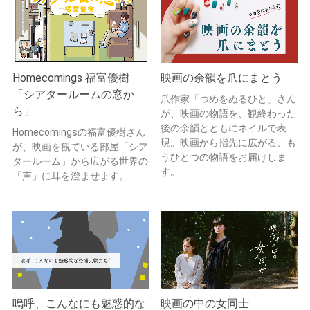
Homecomings 福富優樹
映画の余韻を爪にまとう
「シアタールームの窓か
爪作家「つめをぬるひと」さん
ら」
が、映画の物語を、観終わった
後の余韻とともにネイルで表
Homecomingsの福富優樹さん
現。映画から指先に広がる、も
が、映画を観ている部屋「シア
うひとつの物語をお届けしま
タールーム」から広がる世界の
す。
「声」に耳を澄ませます。
嗚呼、こんなにも魅惑的な
映画の中の女同士