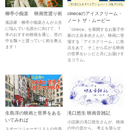
柳亭小痴楽 映画世渡り術
cinecaのアイスクリーム・
ノート ザ・ムービー
落語家・柳亭小痴楽さんが人生
に悩んでいる誰かに向けて、1
「cineca」を展開するお菓子作
本のおすすめ映画を通じ、世の
家の土谷未央さんが、映画に登
中を飄々と渡っていく術を教え
場する「アイスクリーム」に焦
ます！
点をあて、そこから広がる映画
の世界をレシピと共にお届けす
るコラム。
生島淳の映画と世界をある
滝口悠生 映画音雑記
いてみれば
小説家の滝口悠生さんが、映画
の中の音から、 考えを巡らせ
スポーツジャーナリストの生島