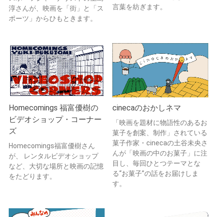
言葉を紡ぎます。
淳さんが、映画を「街」と「ス
ポーツ」からひもときます。
Homecomings 福富優樹の
cinecaのおかしネマ
ビデオショップ・コーナー
「映画を題材に物語性のあるお
ズ
菓子を創案、制作」されている
菓子作家・cinecaの土谷未央さ
Homecomings福富優樹さん
んが「映画の中のお菓子」に注
が、 レンタルビデオショップ
目し、毎回ひとつテーマとな
など、大切な場所と映画の記憶
る“お菓子”の話をお届けしま
をたどります。
す。