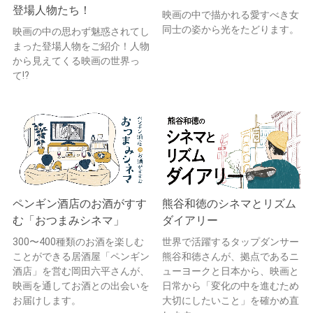
登場人物たち！
映画の中で描かれる愛すべき女
同士の姿から光をたどります。
映画の中の思わず魅惑されてし
まった登場人物をご紹介！人物
から見えてくる映画の世界っ
て!?
ペンギン酒店のお酒がすす
熊谷和徳のシネマとリズム
む「おつまみシネマ」
ダイアリー
300〜400種類のお酒を楽しむ
世界で活躍するタップダンサー
ことができる居酒屋「ペンギン
熊谷和徳さんが、拠点であるニ
酒店」を営む岡田六平さんが、
ューヨークと日本から、映画と
映画を通してお酒との出会いを
日常から「変化の中を進むため
お届けします。
大切にしたいこと」を確かめ直