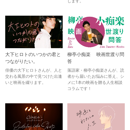
します。
大下ヒロトのいつかの君と
柳亭小痴楽 映画世渡り問
つながりたい。
答
俳優の大下ヒロトさんが、人と
落語家・柳亭小痴楽さんが、読
交わる風景の中で見つけた出逢
者から届いたお悩みに答え、シ
いと映画を綴ります。
メに1本の映画を贈る人生相談
コラムです！