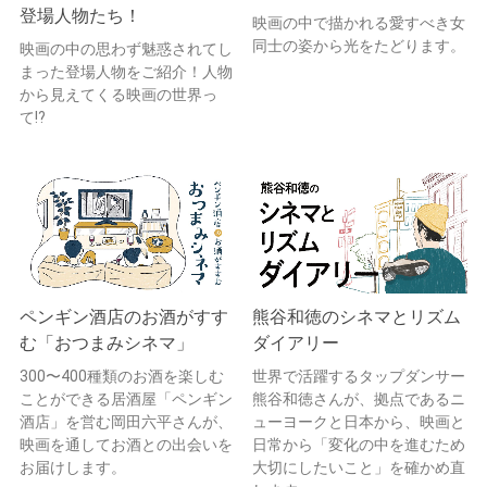
登場人物たち！
映画の中で描かれる愛すべき女
同士の姿から光をたどります。
映画の中の思わず魅惑されてし
まった登場人物をご紹介！人物
から見えてくる映画の世界っ
て!?
ペンギン酒店のお酒がすす
熊谷和徳のシネマとリズム
む「おつまみシネマ」
ダイアリー
300〜400種類のお酒を楽しむ
世界で活躍するタップダンサー
ことができる居酒屋「ペンギン
熊谷和徳さんが、拠点であるニ
酒店」を営む岡田六平さんが、
ューヨークと日本から、映画と
映画を通してお酒との出会いを
日常から「変化の中を進むため
お届けします。
大切にしたいこと」を確かめ直