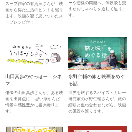
ーや恋愛の問題へ、体験談も交
スープ作家の有賀薫さんが、映
えたおしゃべりを通して迫りま
画から得た生活のヒントを綴り
す。
ます。映画を観て思いついたス
ープレシピ付！
山田真歩のやっほー！シネ
水野仁輔の旅と映画をめぐ
マ
る話
俳優の山田真歩さんが、ある映
世界を旅するスパイス・カレー
画を出発点に、 思い浮かんだ
研究家の水野仁輔さんが、旅の
情景を感性豊かに書き綴りま
経験と重ね合わせながら、映画
す。
の風景を巡ります。