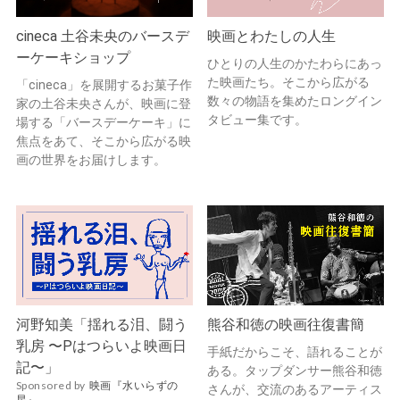
cineca 土谷未央のバースデ
映画とわたしの人生
ーケーキショップ
ひとりの人生のかたわらにあっ
た映画たち。そこから広がる
「cineca」を展開するお菓子作
数々の物語を集めたロングイン
家の土谷未央さんが、映画に登
タビュー集です。
場する「バースデーケーキ」に
焦点をあて、そこから広がる映
画の世界をお届けします。
河野知美「揺れる泪、闘う
熊谷和徳の映画往復書簡
乳房 〜Pはつらいよ映画日
手紙だからこそ、語れることが
記〜」
ある。タップダンサー熊谷和徳
Sponsored by
映画『水いらずの
さんが、交流のあるアーティス
星』