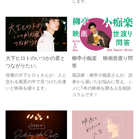
します。
大下ヒロトのいつかの君と
柳亭小痴楽 映画世渡り問
つながりたい。
答
俳優の大下ヒロトさんが、人と
落語家・柳亭小痴楽さんが、読
交わる風景の中で見つけた出逢
者から届いたお悩みに答え、シ
いと映画を綴ります。
メに1本の映画を贈る人生相談
コラムです！