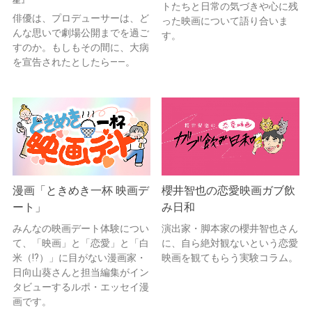
トたちと日常の気づきや心に残
俳優は、プロデューサーは、ど
った映画について語り合いま
んな思いで劇場公開までを過ご
す。
すのか。もしもその間に、大病
を宣告されたとしたら——。
漫画「ときめき一杯 映画デ
櫻井智也の恋愛映画ガブ飲
ート」
み日和
みんなの映画デート体験につい
演出家・脚本家の櫻井智也さん
て、「映画」と「恋愛」と「白
に、自ら絶対観ないという恋愛
米（!?）」に目がない漫画家・
映画を観てもらう実験コラム。
日向山葵さんと担当編集がイン
タビューするルポ・エッセイ漫
画です。