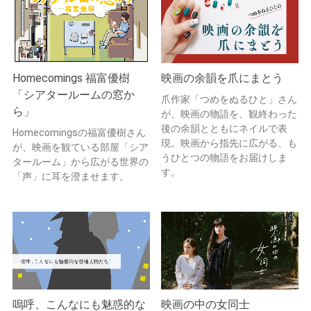
Homecomings 福富優樹
映画の余韻を爪にまとう
「シアタールームの窓か
爪作家「つめをぬるひと」さん
ら」
が、映画の物語を、観終わった
後の余韻とともにネイルで表
Homecomingsの福富優樹さん
現。映画から指先に広がる、も
が、映画を観ている部屋「シア
うひとつの物語をお届けしま
タールーム」から広がる世界の
す。
「声」に耳を澄ませます。
嗚呼、こんなにも魅惑的な
映画の中の女同士