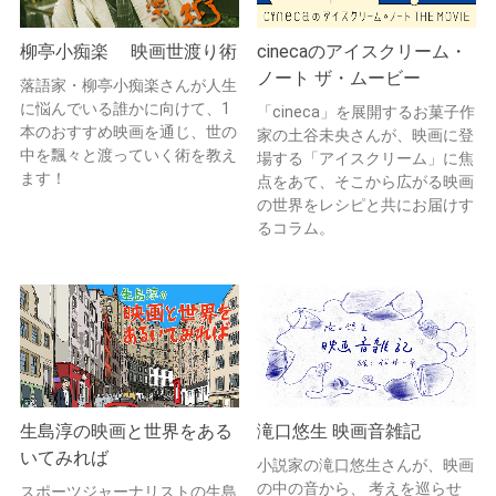
柳亭小痴楽 映画世渡り術
cinecaのアイスクリーム・
ノート ザ・ムービー
落語家・柳亭小痴楽さんが人生
に悩んでいる誰かに向けて、1
「cineca」を展開するお菓子作
本のおすすめ映画を通じ、世の
家の土谷未央さんが、映画に登
中を飄々と渡っていく術を教え
場する「アイスクリーム」に焦
ます！
点をあて、そこから広がる映画
の世界をレシピと共にお届けす
るコラム。
生島淳の映画と世界をある
滝口悠生 映画音雑記
いてみれば
小説家の滝口悠生さんが、映画
の中の音から、 考えを巡らせ
スポーツジャーナリストの生島