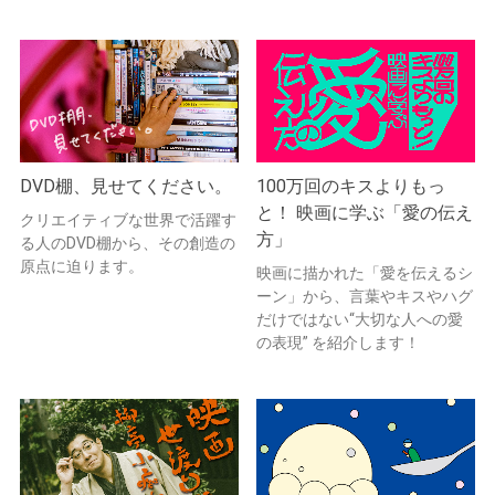
DVD棚、見せてください。
100万回のキスよりもっ
と！ 映画に学ぶ「愛の伝え
クリエイティブな世界で活躍す
方」
る人のDVD棚から、その創造の
原点に迫ります。
映画に描かれた「愛を伝えるシ
ーン」から、言葉やキスやハグ
だけではない“大切な人への愛
の表現” を紹介します！