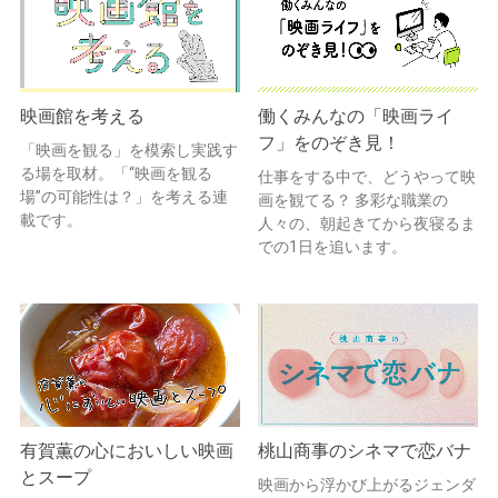
映画館を考える
働くみんなの「映画ライ
フ」をのぞき見！
「映画を観る」を模索し実践す
る場を取材。「“映画を観る
仕事をする中で、どうやって映
場”の可能性は？」を考える連
画を観てる？ 多彩な職業の
載です。
人々の、朝起きてから夜寝るま
での1日を追います。
有賀薫の心においしい映画
桃山商事のシネマで恋バナ
とスープ
映画から浮かび上がるジェンダ