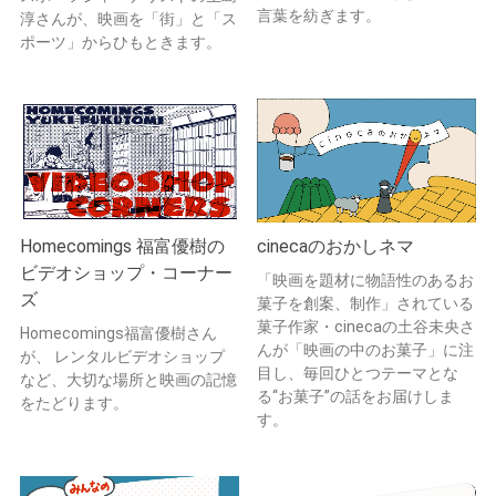
言葉を紡ぎます。
淳さんが、映画を「街」と「ス
ポーツ」からひもときます。
Homecomings 福富優樹の
cinecaのおかしネマ
ビデオショップ・コーナー
「映画を題材に物語性のあるお
ズ
菓子を創案、制作」されている
菓子作家・cinecaの土谷未央さ
Homecomings福富優樹さん
んが「映画の中のお菓子」に注
が、 レンタルビデオショップ
目し、毎回ひとつテーマとな
など、大切な場所と映画の記憶
る“お菓子”の話をお届けしま
をたどります。
す。