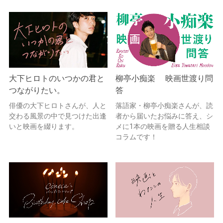
大下ヒロトのいつかの君と
柳亭小痴楽 映画世渡り問
つながりたい。
答
俳優の大下ヒロトさんが、人と
落語家・柳亭小痴楽さんが、読
交わる風景の中で見つけた出逢
者から届いたお悩みに答え、シ
いと映画を綴ります。
メに1本の映画を贈る人生相談
コラムです！