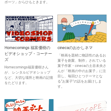
ポーツ」からひもときます。
Homecomings 福富優樹の
cinecaのおかしネマ
ビデオショップ・コーナー
「映画を題材に物語性のあるお
ズ
菓子を創案、制作」されている
菓子作家・cinecaの土谷未央さ
Homecomings福富優樹さん
んが「映画の中のお菓子」に注
が、 レンタルビデオショップ
目し、毎回ひとつテーマとな
など、大切な場所と映画の記憶
る“お菓子”の話をお届けしま
をたどります。
す。