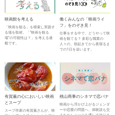
映画館を考える
働くみんなの「映画ライ
フ」をのぞき見！
「映画を観る」を模索し実践す
る場を取材。「“映画を観る
仕事をする中で、どうやって映
場”の可能性は？」を考える連
画を観てる？ 多彩な職業の
載です。
人々の、朝起きてから夜寝るま
での1日を追います。
有賀薫の心においしい映画
桃山商事のシネマで恋バナ
とスープ
映画から浮かび上がるジェンダ
ーや恋愛の問題へ、体験談も交
スープ作家の有賀薫さんが、映