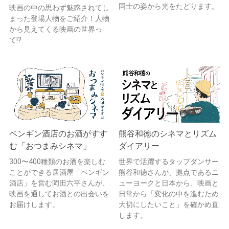
同士の姿から光をたどります。
映画の中の思わず魅惑されてし
まった登場人物をご紹介！人物
から見えてくる映画の世界っ
て!?
ペンギン酒店のお酒がすす
熊谷和徳のシネマとリズム
む「おつまみシネマ」
ダイアリー
300〜400種類のお酒を楽しむ
世界で活躍するタップダンサー
ことができる居酒屋「ペンギン
熊谷和徳さんが、拠点であるニ
酒店」を営む岡田六平さんが、
ューヨークと日本から、映画と
映画を通してお酒との出会いを
日常から「変化の中を進むため
お届けします。
大切にしたいこと」を確かめ直
します。