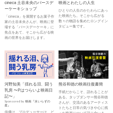
cineca 土谷未央のバースデ
映画とわたしの人生
ーケーキショップ
ひとりの人生のかたわらにあっ
た映画たち。そこから広がる
「cineca」を展開するお菓子作
数々の物語を集めたロングイン
家の土谷未央さんが、映画に登
タビュー集です。
場する「バースデーケーキ」に
焦点をあて、そこから広がる映
画の世界をお届けします。
河野知美「揺れる泪、闘う
熊谷和徳の映画往復書簡
乳房 〜Pはつらいよ映画日
手紙だからこそ、語れることが
記〜」
ある。タップダンサー熊谷和徳
Sponsored by
映画『水いらずの
さんが、交流のあるアーティス
星』
トたちと日常の気づきや心に残
俳優は、プロデューサーは、ど
った映画について語り合いま