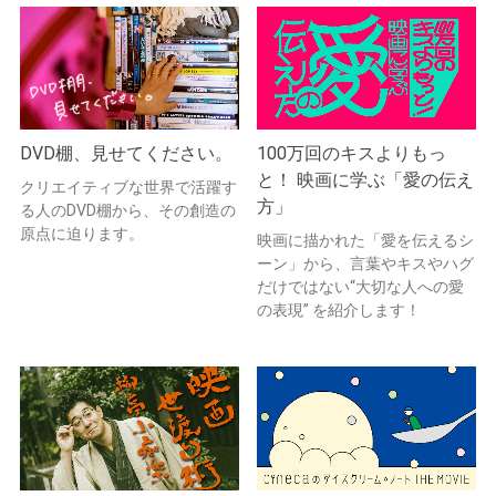
DVD棚、見せてください。
100万回のキスよりもっ
と！ 映画に学ぶ「愛の伝え
クリエイティブな世界で活躍す
方」
る人のDVD棚から、その創造の
原点に迫ります。
映画に描かれた「愛を伝えるシ
ーン」から、言葉やキスやハグ
だけではない“大切な人への愛
の表現” を紹介します！