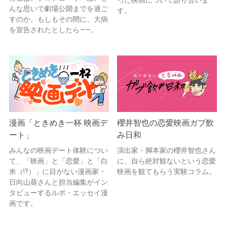
んな思いで劇場公開までを過ご
す。
すのか。もしもその間に、大病
を宣告されたとしたら——。
漫画「ときめき一杯 映画デ
櫻井智也の恋愛映画ガブ飲
ート」
み日和
みんなの映画デート体験につい
演出家・脚本家の櫻井智也さん
て、「映画」と「恋愛」と「白
に、自ら絶対観ないという恋愛
米（!?）」に目がない漫画家・
映画を観てもらう実験コラム。
日向山葵さんと担当編集がイン
タビューするルポ・エッセイ漫
画です。