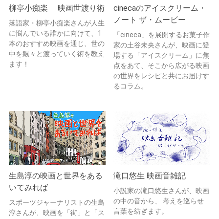
柳亭小痴楽 映画世渡り術
cinecaのアイスクリーム・
ノート ザ・ムービー
落語家・柳亭小痴楽さんが人生
に悩んでいる誰かに向けて、1
「cineca」を展開するお菓子作
本のおすすめ映画を通じ、世の
家の土谷未央さんが、映画に登
中を飄々と渡っていく術を教え
場する「アイスクリーム」に焦
ます！
点をあて、そこから広がる映画
の世界をレシピと共にお届けす
るコラム。
生島淳の映画と世界をある
滝口悠生 映画音雑記
いてみれば
小説家の滝口悠生さんが、映画
の中の音から、 考えを巡らせ
スポーツジャーナリストの生島
言葉を紡ぎます。
淳さんが、映画を「街」と「ス