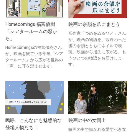
Homecomings 福富優樹
映画の余韻を爪にまとう
「シアタールームの窓か
爪作家「つめをぬるひと」さん
ら」
が、映画の物語を、観終わった
後の余韻とともにネイルで表
Homecomingsの福富優樹さん
現。映画から指先に広がる、も
が、映画を観ている部屋「シア
うひとつの物語をお届けしま
タールーム」から広がる世界の
す。
「声」に耳を澄ませます。
嗚呼、こんなにも魅惑的な
映画の中の女同士
登場人物たち！
映画の中で描かれる愛すべき女