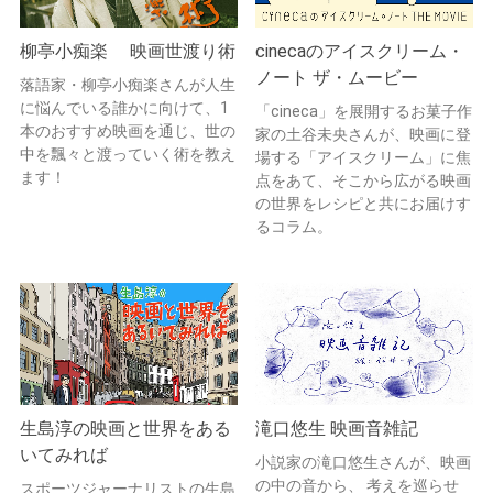
柳亭小痴楽 映画世渡り術
cinecaのアイスクリーム・
ノート ザ・ムービー
落語家・柳亭小痴楽さんが人生
に悩んでいる誰かに向けて、1
「cineca」を展開するお菓子作
本のおすすめ映画を通じ、世の
家の土谷未央さんが、映画に登
中を飄々と渡っていく術を教え
場する「アイスクリーム」に焦
ます！
点をあて、そこから広がる映画
の世界をレシピと共にお届けす
るコラム。
生島淳の映画と世界をある
滝口悠生 映画音雑記
いてみれば
小説家の滝口悠生さんが、映画
の中の音から、 考えを巡らせ
スポーツジャーナリストの生島