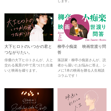
します。
大下ヒロトのいつかの君と
柳亭小痴楽 映画世渡り問
つながりたい。
答
俳優の大下ヒロトさんが、人と
落語家・柳亭小痴楽さんが、読
交わる風景の中で見つけた出逢
者から届いたお悩みに答え、シ
いと映画を綴ります。
メに1本の映画を贈る人生相談
コラムです！