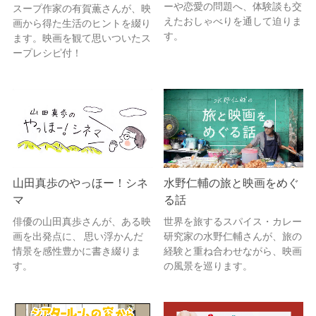
ーや恋愛の問題へ、体験談も交
スープ作家の有賀薫さんが、映
えたおしゃべりを通して迫りま
画から得た生活のヒントを綴り
す。
ます。映画を観て思いついたス
ープレシピ付！
山田真歩のやっほー！シネ
水野仁輔の旅と映画をめぐ
マ
る話
俳優の山田真歩さんが、ある映
世界を旅するスパイス・カレー
画を出発点に、 思い浮かんだ
研究家の水野仁輔さんが、旅の
情景を感性豊かに書き綴りま
経験と重ね合わせながら、映画
す。
の風景を巡ります。