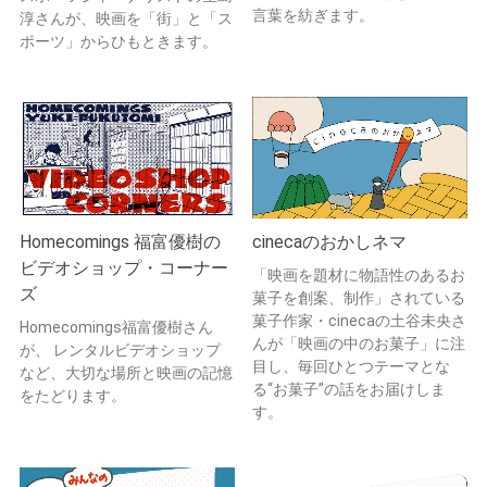
言葉を紡ぎます。
淳さんが、映画を「街」と「ス
ポーツ」からひもときます。
Homecomings 福富優樹の
cinecaのおかしネマ
ビデオショップ・コーナー
「映画を題材に物語性のあるお
ズ
菓子を創案、制作」されている
菓子作家・cinecaの土谷未央さ
Homecomings福富優樹さん
んが「映画の中のお菓子」に注
が、 レンタルビデオショップ
目し、毎回ひとつテーマとな
など、大切な場所と映画の記憶
る“お菓子”の話をお届けしま
をたどります。
す。