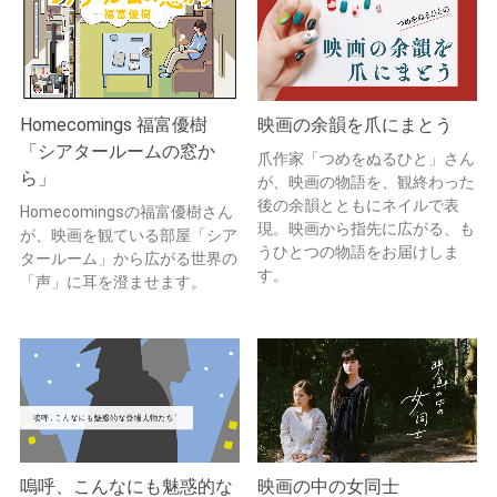
Homecomings 福富優樹
映画の余韻を爪にまとう
「シアタールームの窓か
爪作家「つめをぬるひと」さん
ら」
が、映画の物語を、観終わった
後の余韻とともにネイルで表
Homecomingsの福富優樹さん
現。映画から指先に広がる、も
が、映画を観ている部屋「シア
うひとつの物語をお届けしま
タールーム」から広がる世界の
す。
「声」に耳を澄ませます。
嗚呼、こんなにも魅惑的な
映画の中の女同士