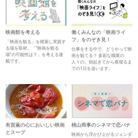
映画館を考える
働くみんなの「映画ライ
フ」をのぞき見！
「映画を観る」を模索し実践す
る場を取材。「“映画を観る
仕事をする中で、どうやって映
場”の可能性は？」を考える連
画を観てる？ 多彩な職業の
載です。
人々の、朝起きてから夜寝るま
での1日を追います。
有賀薫の心においしい映画
桃山商事のシネマで恋バナ
とスープ
映画から浮かび上がるジェンダ