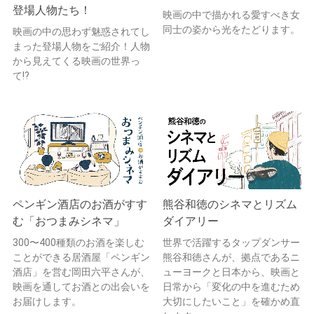
登場人物たち！
映画の中で描かれる愛すべき女
同士の姿から光をたどります。
映画の中の思わず魅惑されてし
まった登場人物をご紹介！人物
から見えてくる映画の世界っ
て!?
ペンギン酒店のお酒がすす
熊谷和徳のシネマとリズム
む「おつまみシネマ」
ダイアリー
300〜400種類のお酒を楽しむ
世界で活躍するタップダンサー
ことができる居酒屋「ペンギン
熊谷和徳さんが、拠点であるニ
酒店」を営む岡田六平さんが、
ューヨークと日本から、映画と
映画を通してお酒との出会いを
日常から「変化の中を進むため
お届けします。
大切にしたいこと」を確かめ直