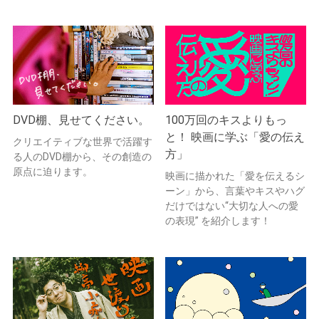
DVD棚、見せてください。
100万回のキスよりもっ
と！ 映画に学ぶ「愛の伝え
クリエイティブな世界で活躍す
方」
る人のDVD棚から、その創造の
原点に迫ります。
映画に描かれた「愛を伝えるシ
ーン」から、言葉やキスやハグ
だけではない“大切な人への愛
の表現” を紹介します！