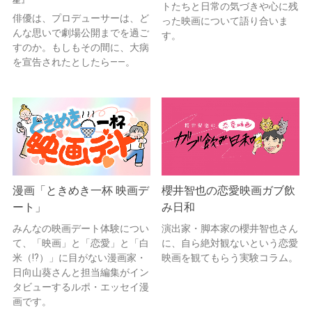
トたちと日常の気づきや心に残
俳優は、プロデューサーは、ど
った映画について語り合いま
んな思いで劇場公開までを過ご
す。
すのか。もしもその間に、大病
を宣告されたとしたら——。
漫画「ときめき一杯 映画デ
櫻井智也の恋愛映画ガブ飲
ート」
み日和
みんなの映画デート体験につい
演出家・脚本家の櫻井智也さん
て、「映画」と「恋愛」と「白
に、自ら絶対観ないという恋愛
米（!?）」に目がない漫画家・
映画を観てもらう実験コラム。
日向山葵さんと担当編集がイン
タビューするルポ・エッセイ漫
画です。