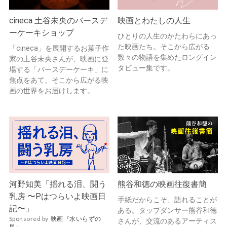
cineca 土谷未央のバースデ
映画とわたしの人生
ーケーキショップ
ひとりの人生のかたわらにあっ
た映画たち。そこから広がる
「cineca」を展開するお菓子作
数々の物語を集めたロングイン
家の土谷未央さんが、映画に登
タビュー集です。
場する「バースデーケーキ」に
焦点をあて、そこから広がる映
画の世界をお届けします。
河野知美「揺れる泪、闘う
熊谷和徳の映画往復書簡
乳房 〜Pはつらいよ映画日
手紙だからこそ、語れることが
記〜」
ある。タップダンサー熊谷和徳
Sponsored by
映画『水いらずの
さんが、交流のあるアーティス
星』