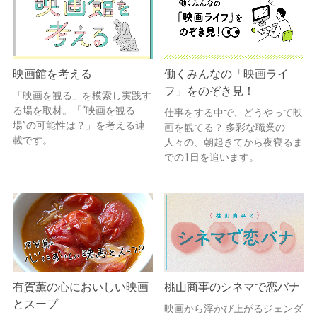
映画館を考える
働くみんなの「映画ライ
フ」をのぞき見！
「映画を観る」を模索し実践す
る場を取材。「“映画を観る
仕事をする中で、どうやって映
場”の可能性は？」を考える連
画を観てる？ 多彩な職業の
載です。
人々の、朝起きてから夜寝るま
での1日を追います。
有賀薫の心においしい映画
桃山商事のシネマで恋バナ
とスープ
映画から浮かび上がるジェンダ