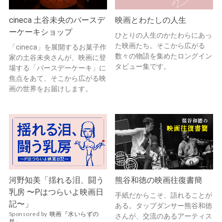
cineca 土谷未央のバースデ
映画とわたしの人生
ーケーキショップ
ひとりの人生のかたわらにあっ
た映画たち。そこから広がる
「cineca」を展開するお菓子作
数々の物語を集めたロングイン
家の土谷未央さんが、映画に登
タビュー集です。
場する「バースデーケーキ」に
焦点をあて、そこから広がる映
画の世界をお届けします。
河野知美「揺れる泪、闘う
熊谷和徳の映画往復書簡
乳房 〜Pはつらいよ映画日
手紙だからこそ、語れることが
記〜」
ある。タップダンサー熊谷和徳
Sponsored by
映画『水いらずの
さんが、交流のあるアーティス
星』