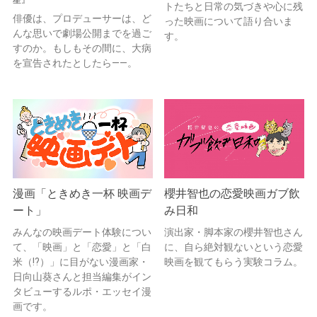
トたちと日常の気づきや心に残
俳優は、プロデューサーは、ど
った映画について語り合いま
んな思いで劇場公開までを過ご
す。
すのか。もしもその間に、大病
を宣告されたとしたら——。
漫画「ときめき一杯 映画デ
櫻井智也の恋愛映画ガブ飲
ート」
み日和
みんなの映画デート体験につい
演出家・脚本家の櫻井智也さん
て、「映画」と「恋愛」と「白
に、自ら絶対観ないという恋愛
米（!?）」に目がない漫画家・
映画を観てもらう実験コラム。
日向山葵さんと担当編集がイン
タビューするルポ・エッセイ漫
画です。