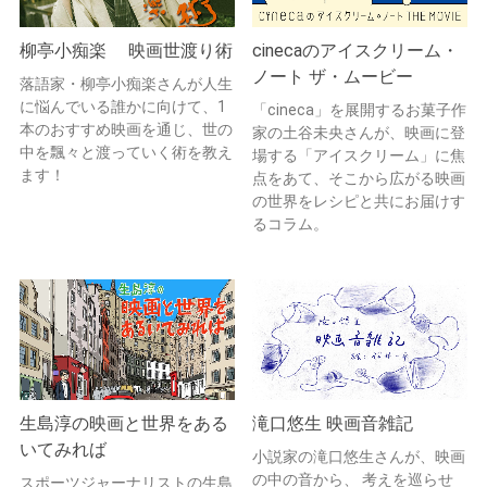
柳亭小痴楽 映画世渡り術
cinecaのアイスクリーム・
ノート ザ・ムービー
落語家・柳亭小痴楽さんが人生
に悩んでいる誰かに向けて、1
「cineca」を展開するお菓子作
本のおすすめ映画を通じ、世の
家の土谷未央さんが、映画に登
中を飄々と渡っていく術を教え
場する「アイスクリーム」に焦
ます！
点をあて、そこから広がる映画
の世界をレシピと共にお届けす
るコラム。
生島淳の映画と世界をある
滝口悠生 映画音雑記
いてみれば
小説家の滝口悠生さんが、映画
の中の音から、 考えを巡らせ
スポーツジャーナリストの生島