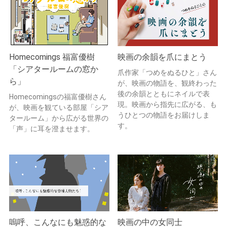
Homecomings 福富優樹
映画の余韻を爪にまとう
「シアタールームの窓か
爪作家「つめをぬるひと」さん
ら」
が、映画の物語を、観終わった
後の余韻とともにネイルで表
Homecomingsの福富優樹さん
現。映画から指先に広がる、も
が、映画を観ている部屋「シア
うひとつの物語をお届けしま
タールーム」から広がる世界の
す。
「声」に耳を澄ませます。
嗚呼、こんなにも魅惑的な
映画の中の女同士