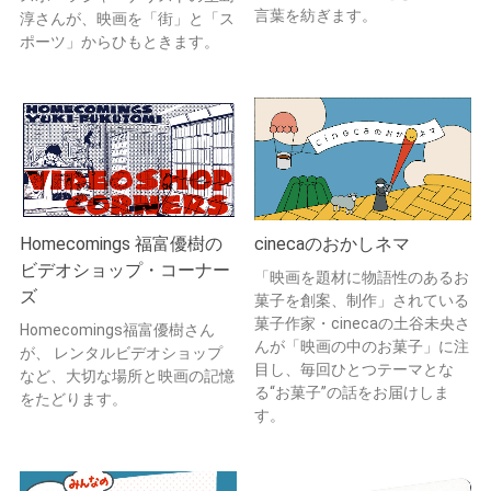
言葉を紡ぎます。
淳さんが、映画を「街」と「ス
ポーツ」からひもときます。
Homecomings 福富優樹の
cinecaのおかしネマ
ビデオショップ・コーナー
「映画を題材に物語性のあるお
ズ
菓子を創案、制作」されている
菓子作家・cinecaの土谷未央さ
Homecomings福富優樹さん
んが「映画の中のお菓子」に注
が、 レンタルビデオショップ
目し、毎回ひとつテーマとな
など、大切な場所と映画の記憶
る“お菓子”の話をお届けしま
をたどります。
す。