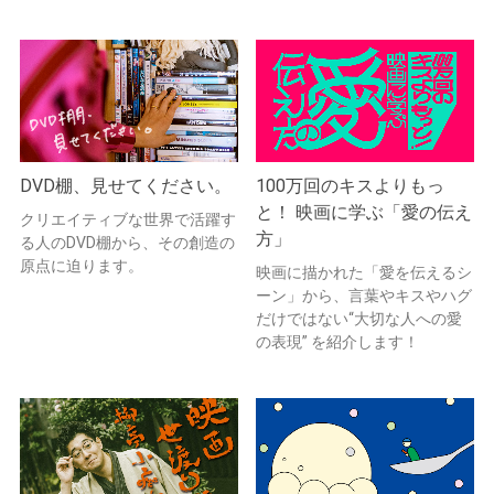
DVD棚、見せてください。
100万回のキスよりもっ
と！ 映画に学ぶ「愛の伝え
クリエイティブな世界で活躍す
方」
る人のDVD棚から、その創造の
原点に迫ります。
映画に描かれた「愛を伝えるシ
ーン」から、言葉やキスやハグ
だけではない“大切な人への愛
の表現” を紹介します！