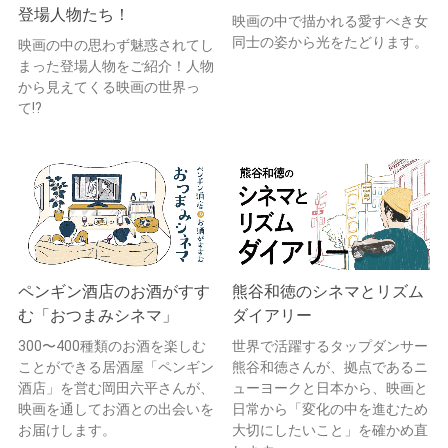
登場人物たち！
映画の中で描かれる愛すべき女
同士の姿から光をたどります。
映画の中の思わず魅惑されてし
まった登場人物をご紹介！人物
から見えてくる映画の世界っ
て!?
ペンギン酒店のお酒がすす
熊谷和徳のシネマとリズム
む「おつまみシネマ」
ダイアリー
300〜400種類のお酒を楽しむ
世界で活躍するタップダンサー
ことができる居酒屋「ペンギン
熊谷和徳さんが、拠点であるニ
酒店」を営む岡田六平さんが、
ューヨークと日本から、映画と
映画を通してお酒との出会いを
日常から「変化の中を進むため
お届けします。
大切にしたいこと」を確かめ直