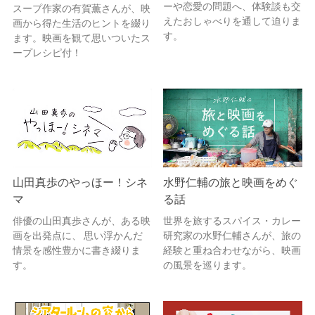
ーや恋愛の問題へ、体験談も交
スープ作家の有賀薫さんが、映
えたおしゃべりを通して迫りま
画から得た生活のヒントを綴り
す。
ます。映画を観て思いついたス
ープレシピ付！
山田真歩のやっほー！シネ
水野仁輔の旅と映画をめぐ
マ
る話
俳優の山田真歩さんが、ある映
世界を旅するスパイス・カレー
画を出発点に、 思い浮かんだ
研究家の水野仁輔さんが、旅の
情景を感性豊かに書き綴りま
経験と重ね合わせながら、映画
す。
の風景を巡ります。