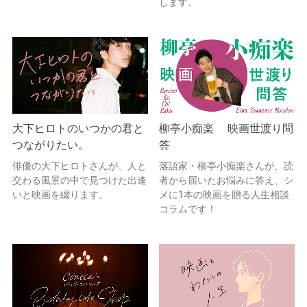
します。
大下ヒロトのいつかの君と
柳亭小痴楽 映画世渡り問
つながりたい。
答
俳優の大下ヒロトさんが、人と
落語家・柳亭小痴楽さんが、読
交わる風景の中で見つけた出逢
者から届いたお悩みに答え、シ
いと映画を綴ります。
メに1本の映画を贈る人生相談
コラムです！