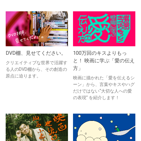
DVD棚、見せてください。
100万回のキスよりもっ
と！ 映画に学ぶ「愛の伝え
クリエイティブな世界で活躍す
方」
る人のDVD棚から、その創造の
原点に迫ります。
映画に描かれた「愛を伝えるシ
ーン」から、言葉やキスやハグ
だけではない“大切な人への愛
の表現” を紹介します！