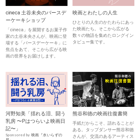
cineca 土谷未央のバースデ
映画とわたしの人生
ーケーキショップ
ひとりの人生のかたわらにあっ
た映画たち。そこから広がる
「cineca」を展開するお菓子作
数々の物語を集めたロングイン
家の土谷未央さんが、映画に登
タビュー集です。
場する「バースデーケーキ」に
焦点をあて、そこから広がる映
画の世界をお届けします。
河野知美「揺れる泪、闘う
熊谷和徳の映画往復書簡
乳房 〜Pはつらいよ映画日
手紙だからこそ、語れることが
記〜」
ある。タップダンサー熊谷和徳
Sponsored by
映画『水いらずの
さんが、交流のあるアーティス
星』