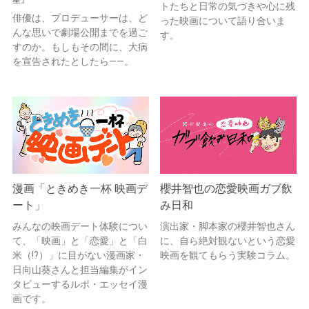
トたちと日常の気づきや心に残
俳優は、プロデューサーは、ど
った映画について語り合いま
んな思いで劇場公開までを過ご
す。
すのか。もしもその間に、大病
を宣告されたとしたら——。
漫画「ときめき一杯 映画デ
櫻井智也の恋愛映画ガブ飲
ート」
み日和
みんなの映画デート体験につい
演出家・脚本家の櫻井智也さん
て、「映画」と「恋愛」と「白
に、自ら絶対観ないという恋愛
米（!?）」に目がない漫画家・
映画を観てもらう実験コラム。
日向山葵さんと担当編集がイン
タビューするルポ・エッセイ漫
画です。