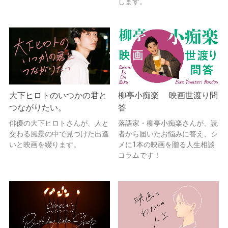
します。
大下ヒロトのいつかの君と
柳亭小痴楽 映画世渡り問
つながりたい。
答
俳優の大下ヒロトさんが、人と
落語家・柳亭小痴楽さんが、読
交わる風景の中で見つけた出逢
者から届いたお悩みに答え、シ
いと映画を綴ります。
メに1本の映画を贈る人生相談
コラムです！