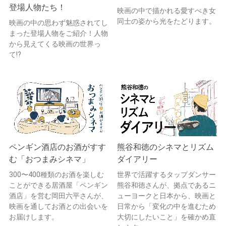
登場人物たち！
映画の中で描かれる愛すべき女
同士の姿から光をたどります。
映画の中の思わず魅惑されてし
まった登場人物をご紹介！人物
から見えてくる映画の世界っ
て!?
ペンギン酒店のお酒がすす
熊谷和徳のシネマとリズム
む「おつまみシネマ」
ダイアリー
300〜400種類のお酒を楽しむ
世界で活躍するタップダンサー
ことができる居酒屋「ペンギン
熊谷和徳さんが、拠点であるニ
酒店」を営む岡田六平さんが、
ューヨークと日本から、映画と
映画を通してお酒との出会いを
日常から「変化の中を進むため
お届けします。
大切にしたいこと」を確かめ直