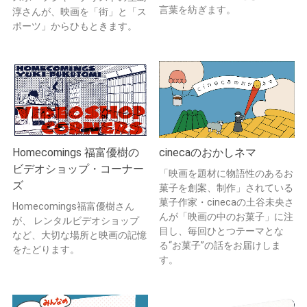
言葉を紡ぎます。
淳さんが、映画を「街」と「ス
ポーツ」からひもときます。
Homecomings 福富優樹の
cinecaのおかしネマ
ビデオショップ・コーナー
「映画を題材に物語性のあるお
ズ
菓子を創案、制作」されている
菓子作家・cinecaの土谷未央さ
Homecomings福富優樹さん
んが「映画の中のお菓子」に注
が、 レンタルビデオショップ
目し、毎回ひとつテーマとな
など、大切な場所と映画の記憶
る“お菓子”の話をお届けしま
をたどります。
す。