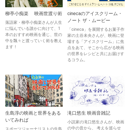
柳亭小痴楽 映画世渡り術
cinecaのアイスクリーム・
ノート ザ・ムービー
落語家・柳亭小痴楽さんが人生
に悩んでいる誰かに向けて、1
「cineca」を展開するお菓子作
本のおすすめ映画を通じ、世の
家の土谷未央さんが、映画に登
中を飄々と渡っていく術を教え
場する「アイスクリーム」に焦
ます！
点をあて、そこから広がる映画
の世界をレシピと共にお届けす
るコラム。
生島淳の映画と世界をある
滝口悠生 映画音雑記
いてみれば
小説家の滝口悠生さんが、映画
の中の音から、 考えを巡らせ
スポーツジャーナリストの生島