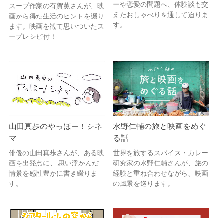
ーや恋愛の問題へ、体験談も交
スープ作家の有賀薫さんが、映
えたおしゃべりを通して迫りま
画から得た生活のヒントを綴り
す。
ます。映画を観て思いついたス
ープレシピ付！
山田真歩のやっほー！シネ
水野仁輔の旅と映画をめぐ
マ
る話
俳優の山田真歩さんが、ある映
世界を旅するスパイス・カレー
画を出発点に、 思い浮かんだ
研究家の水野仁輔さんが、旅の
情景を感性豊かに書き綴りま
経験と重ね合わせながら、映画
す。
の風景を巡ります。