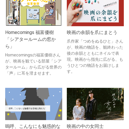
Homecomings 福富優樹
映画の余韻を爪にまとう
「シアタールームの窓か
爪作家「つめをぬるひと」さん
ら」
が、映画の物語を、観終わった
後の余韻とともにネイルで表
Homecomingsの福富優樹さん
現。映画から指先に広がる、も
が、映画を観ている部屋「シア
うひとつの物語をお届けしま
タールーム」から広がる世界の
す。
「声」に耳を澄ませます。
嗚呼、こんなにも魅惑的な
映画の中の女同士