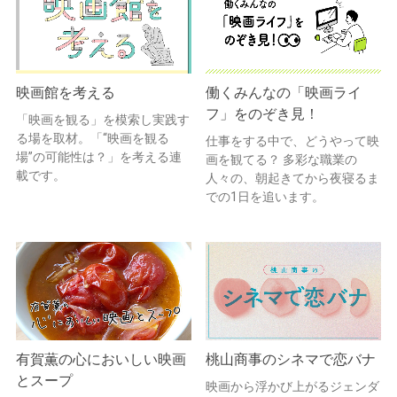
映画館を考える
働くみんなの「映画ライ
フ」をのぞき見！
「映画を観る」を模索し実践す
る場を取材。「“映画を観る
仕事をする中で、どうやって映
場”の可能性は？」を考える連
画を観てる？ 多彩な職業の
載です。
人々の、朝起きてから夜寝るま
での1日を追います。
有賀薫の心においしい映画
桃山商事のシネマで恋バナ
とスープ
映画から浮かび上がるジェンダ