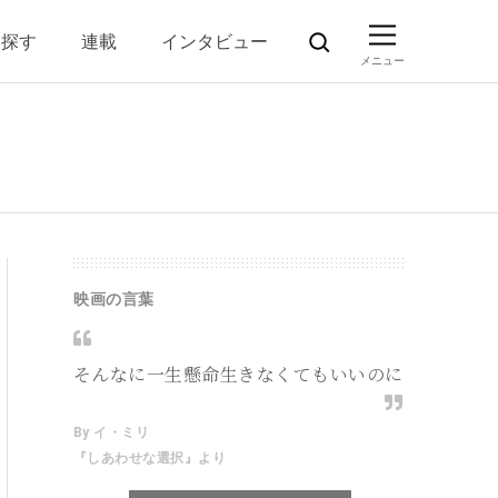
ら探す
連載
インタビュー
映画の言葉
そんなに一生懸命生きなくてもいいのに
By イ・ミリ
『しあわせな選択』より