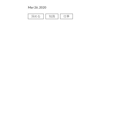
宝物のようにとっておきたくなるポスター・
Mar 26, 2020
パンフレットとは？
深める
知識
仕事