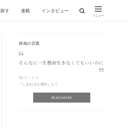
ら探す
連載
インタビュー
映画の言葉
そんなに一生懸命生きなくてもいいのに
By イ・ミリ
『しあわせな選択』より
READ MORE