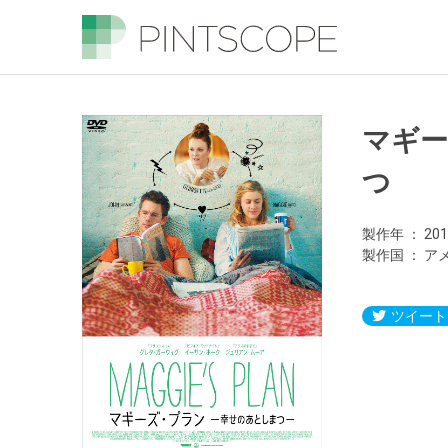
マギ
つ
製作年
20
製作国
ア
ツイート