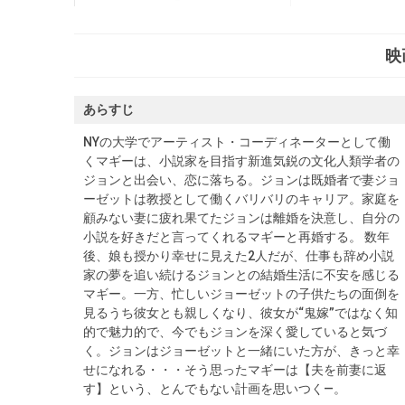
映
あらすじ
NYの大学でアーティスト・コーディネーターとして働
くマギーは、小説家を目指す新進気鋭の文化人類学者の
ジョンと出会い、恋に落ちる。ジョンは既婚者で妻ジョ
ーゼットは教授として働くバリバリのキャリア。家庭を
顧みない妻に疲れ果てたジョンは離婚を決意し、自分の
小説を好きだと言ってくれるマギーと再婚する。 数年
後、娘も授かり幸せに見えた2人だが、仕事も辞め小説
家の夢を追い続けるジョンとの結婚生活に不安を感じる
マギー。一方、忙しいジョーゼットの子供たちの面倒を
見るうち彼女とも親しくなり、彼女が“鬼嫁”ではなく知
的で魅力的で、今でもジョンを深く愛していると気づ
く。ジョンはジョーゼットと一緒にいた方が、きっと幸
せになれる・・・そう思ったマギーは【夫を前妻に返
す】という、とんでもない計画を思いつく―。