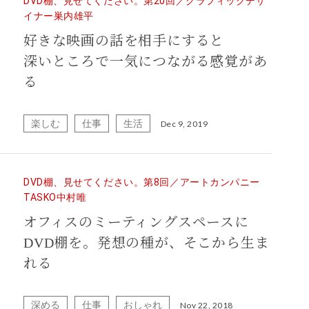
DVD棚、見せてください。第20回／グラフィックデザ
イナー巣内雄平
好きな映画の話を相手にすると
深いところで一気につながる感覚があ
る
楽しむ
仕事
生活
Dec 9, 2019
DVD棚、見せてください。第8回／アートカンパニー
TASKO中村唯
オフィスのミーティングスペースに
DVD棚を。発想の種が、そこから生ま
れる
深める
仕事
おしゃれ
Nov 22, 2018