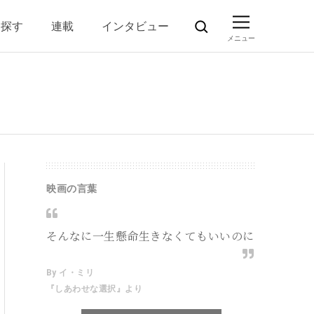
ら探す
連載
インタビュー
映画の言葉
そんなに一生懸命生きなくてもいいのに
By イ・ミリ
『しあわせな選択』より