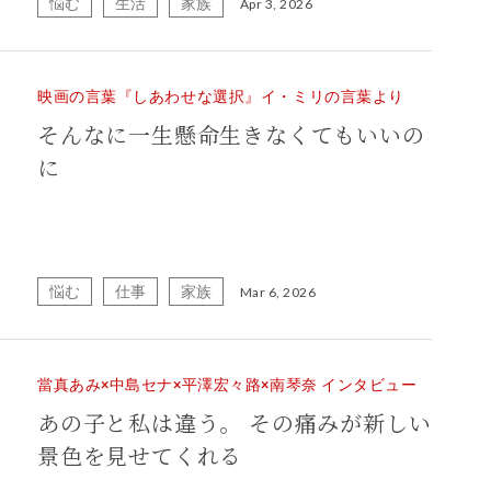
悩む
生活
家族
Apr 3, 2026
映画の言葉『しあわせな選択』イ・ミリの言葉より
そんなに一生懸命生きなくてもいいの
に
悩む
仕事
家族
Mar 6, 2026
當真あみ×中島セナ×平澤宏々路×南琴奈 インタビュー
あの子と私は違う。 その痛みが新しい
景色を見せてくれる