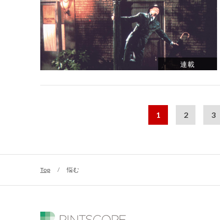
連載
1
2
3
Top
/
悩む