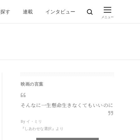
ら探す
連載
インタビュー
映画の言葉
そんなに一生懸命生きなくてもいいのに
By イ・ミリ
『しあわせな選択』より