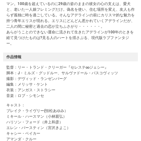
マン。100歳を超えているのに29歳の姿のままの彼女の心の支えは、愛犬
と、老いた一人娘フレミングだけ。偽名を使い、住む場所を変え、友人も作
らず孤独に時を過ごしている。そんなアデラインの前にカリスマ的な魅力を
持つ青年エリスが現れる。エリスにどんどん惹かれていくアデラインだが、
二人の間に秘密と過去の恋が立ちふさがり・・・・・・。
あらがうことのできない運命に流されて生きたアデラインが100年のときを
経て見つけたものは?見る人のハートを揺さぶる、現代版ラブファンタジ
ー。
作品情報
監督：リー・トランド・クリーガー『セレステ∞ジェシー』
脚本：J・ミルズ・グッドルー、サルヴァドール・パスコヴィッツ
撮影：デヴィッド・ランゼンバーグ
編集：メリッサ・ケント
衣装：アンガス・ストラシー
音楽：ロブ・シモンセ
キャスト：
ブレイク・ライヴリー(恒松あゆみ）
ミキール・ハースマン（小林親弘）
ハリソン・フォード（井上和彦）
エレン・バースティン（宮沢きよこ）
キャシー・ベイカー
アマンダ・クルー