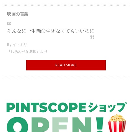
映画の言葉
そんなに一生懸命生きなくてもいいのに
By イ・ミリ
『しあわせな選択』より
READ MORE