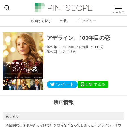
映画から探す
連載
インタビュー
アデライン、100年目の恋
製作年
2015年
上映時間
113分
製作国
アメリカ
ツイート
LINEで送る
映画情報
あらすじ
奇跡的な出来事がきっかけで年を取らなくなってしまったアデライン・ボウ