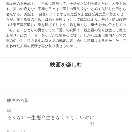
海坂藩の下級武士。「早めに隠居して、子供がたに剣を教えたい」と夢を語
る、笑いの絶えない平和な日々は、藩主の毒見役をつとめて失明した日から
暗転する。 絶望し、自害しようとする新之丞を加世は必死に思い留まらせ
るが、愛する夫のため、口添えを得ようとして罠にはまり、番頭・島田藤弥
（坂東三津五郎）に身を捧げてしまう。義を重んじ、卑怯を憎む侍としての
「心」と、ひとりの男としての「愛」の狭間で、新之丞の怒りは激しく燃え
上がり、己の「一分」をかけた復讐を心に誓う。しかし島田は藩内きっての
剣の使い手。目の見えぬ新之丞の無謀な果し合いに勝機はあるのか、そして
失われた夫婦の愛情は再び取り戻せるのか…。
映画を楽しむ
映画の言葉
そんなに一生懸命生きなくてもいいのに
By イ・ミリ