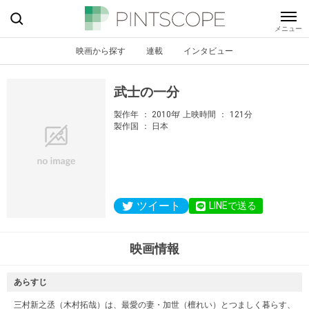
映画から探す
連載
インタビュー
武士の一分
製作年
2010年
上映時間
121分
製作国
日本
ツイート
LINEで送る
映画情報
あらすじ
三村新之丞（木村拓哉）は、最愛の妻・加世（檀れい）とつましく暮らす、