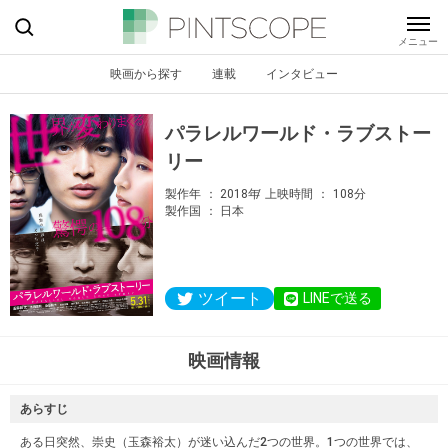
映画から探す
連載
インタビュー
パラレルワールド・ラブストー
リー
製作年
2018年
上映時間
108分
製作国
日本
ツイート
LINEで送る
映画情報
あらすじ
ある日突然、崇史（玉森裕太）が迷い込んだ2つの世界。1つの世界では、