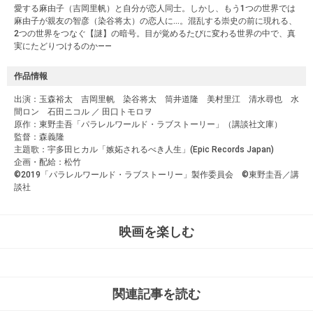
愛する麻由子（吉岡里帆）と自分が恋人同士。しかし、もう1つの世界では
麻由子が親友の智彦（染谷将太）の恋人に…。混乱する崇史の前に現れる、
2つの世界をつなぐ【謎】の暗号。目が覚めるたびに変わる世界の中で、真
実にたどりつけるのか——
作品情報
出演：玉森裕太 吉岡里帆 染谷将太 筒井道隆 美村里江 清水尋也 水
間ロン 石田ニコル ／ 田口トモロヲ
原作：東野圭吾「パラレルワールド・ラブストーリー」（講談社文庫）
監督：森義隆
主題歌：宇多田ヒカル「嫉妬されるべき人生」(Epic Records Japan)
企画・配給：松竹
©2019「パラレルワールド・ラブストーリー」製作委員会 ©東野圭吾／講
談社
映画を楽しむ
関連記事を読む