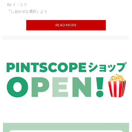
By イ・ミリ
『しあわせな選択』より
READ MORE