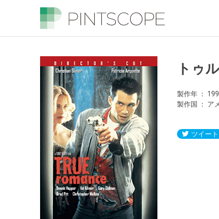
トゥ
製作年
19
製作国
ア
ツイート