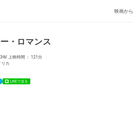
映画か
ルー・ロマンス
93年
上映時間
121分
メリカ
LINEで送る