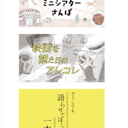
インタビュー
KARI監督×山口晋プロデューサー インタビ
おうちで映画を宅配レンタル！「TSUTA
おうち時間で名作映画を堪
して、映画を世界へ！
「TSUTAYA DISCAS」
かける日本クリエイターの挑
Apr 23, 2021
人生
楽しむ
知識
生活