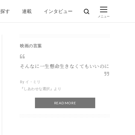
ら探す
連載
インタビュー
映画の言葉
そんなに一生懸命生きなくてもいいのに
By イ・ミリ
『しあわせな選択』より
READ MORE