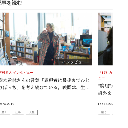
記事を読む
インタビュー
吉村界人 インタビュー
『37セカンズ』HI
ュー
樹木希林さんの言葉「表現者は最後までひと
“窮屈”から脱
りぼっち」を考え続けている。映画は、生き
海外をまたに
づらさの支えだった
戦。
ar 6, 2019
Feb 14, 2020
磨く
仕事
人生
磨く
仕事