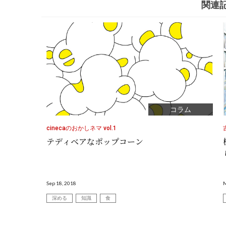
関連
コラム
cinecaのおかしネマ vol.1
テディベアなポップコーン
Sep 18, 2018
M
深める
知識
食