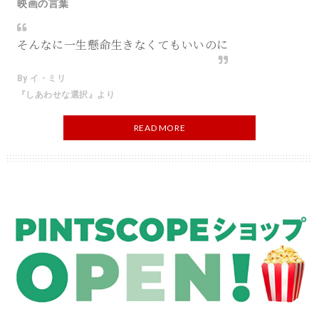
映画の言葉
そんなに一生懸命生きなくてもいいのに
By イ・ミリ
『しあわせな選択』より
READ MORE