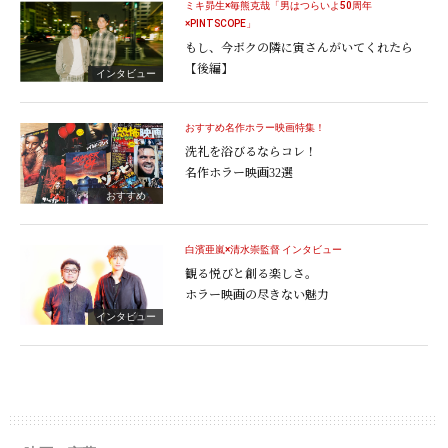
ミキ昴生×毎熊克哉「男はつらいよ50周年
×PINTSCOPE」
もし、今ボクの隣に寅さんがいてくれたら
【後編】
インタビュー
おすすめ名作ホラー映画特集！
洗礼を浴びるならコレ！
名作ホラー映画32選
おすすめ
白濱亜嵐×清水崇監督 インタビュー
観る悦びと創る楽しさ。
ホラー映画の尽きない魅力
インタビュー