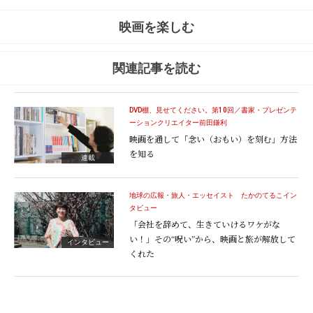
映画を楽しむ
関連記事を読む
DVD棚、見せてください。第10回／書家・プレゼンテ
ーションクリエイター前田鎌利
映画を通して「念い（おもい）を刻む」方法
を知る
連載
地球の広報・旅人・エッセイスト たかのてるこイン
タビュー
「会社を辞めて、生きていけるワケがな
い！」その“呪い”から、映画と旅が解放して
インタビュー
くれた