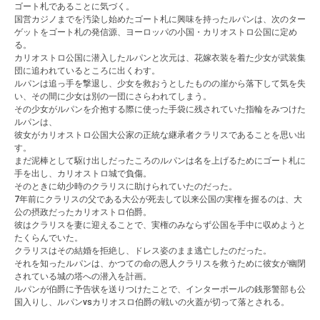
ゴート札であることに気づく。
国営カジノまでを汚染し始めたゴート札に興味を持ったルパンは、次のター
ゲットをゴート札の発信源、ヨーロッパの小国・カリオストロ公国に定め
る。
カリオストロ公国に潜入したルパンと次元は、花嫁衣装を着た少女が武装集
団に追われているところに出くわす。
ルパンは追っ手を撃退し、少女を救おうとしたものの崖から落下して気を失
い、その間に少女は別の一団にさらわれてしまう。
その少女がルパンを介抱する際に使った手袋に残されていた指輪をみつけた
ルパンは、
彼女がカリオストロ公国大公家の正統な継承者クラリスであることを思い出
す。
まだ泥棒として駆け出しだったころのルパンは名を上げるためにゴート札に
手を出し、カリオストロ城で負傷。
そのときに幼少時のクラリスに助けられていたのだった。
7年前にクラリスの父である大公が死去して以来公国の実権を握るのは、大
公の摂政だったカリオストロ伯爵。
彼はクラリスを妻に迎えることで、実権のみならず公国を手中に収めようと
たくらんでいた。
クラリスはその結婚を拒絶し、ドレス姿のまま逃亡したのだった。
それを知ったルパンは、かつての命の恩人クラリスを救うために彼女が幽閉
されている城の塔への潜入を計画。
ルパンが伯爵に予告状を送りつけたことで、インターポールの銭形警部も公
国入りし、ルパンvsカリオスロ伯爵の戦いの火蓋が切って落とされる。