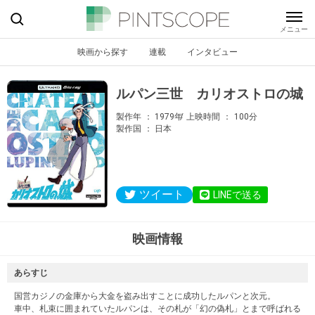
映画から探す
連載
インタビュー
ルパン三世 カリオストロの城
製作年
1979年
上映時間
100分
製作国
日本
ツイート
LINEで送る
映画情報
あらすじ
国営カジノの金庫から大金を盗み出すことに成功したルパンと次元。
車中、札束に囲まれていたルパンは、その札が「幻の偽札」とまで呼ばれる