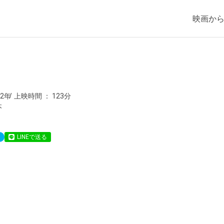
映画か
す
22年
上映時間
123分
本
LINEで送る