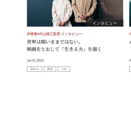
インタビュー
伊東蒼×片山慎三監督 インタビュー
世界は暗いままではない。
映画をとおして「生きる力」を描く
Jan 21, 2022
A
深める
家族
人生