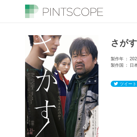
さが
製作年
20
製作国
日
ツイート