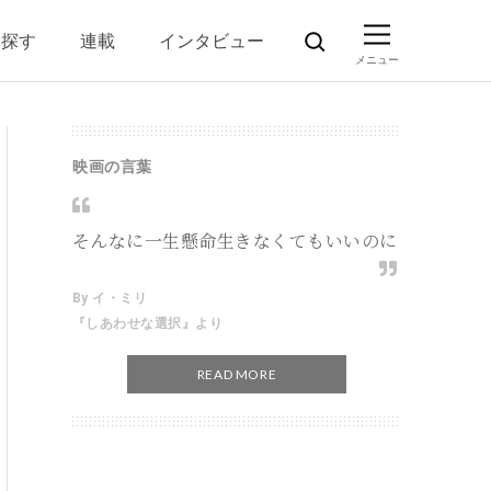
ら探す
連載
インタビュー
映画の言葉
そんなに一生懸命生きなくてもいいのに
By イ・ミリ
『しあわせな選択』より
READ MORE