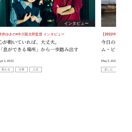
インタビュー
岸井ゆきの×中川龍太郎監督 インタビュー
【2022年】Am
心が動いていれば、大丈夫。
今日の一本を迷
「息ができる場所」から一歩踏み出す
ム・ビデオおす
pr 1, 2022
May 3, 2022
変わる
仕事
人生
楽しむ
知識