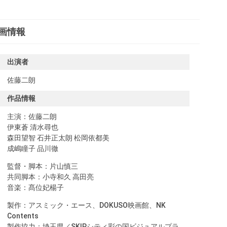
画情報
出演者
佐藤二朗
作品情報
主演：佐藤二朗
伊東蒼 清水尋也
森田望智 石井正太朗 松岡依都美
成嶋瞳子 品川徹
監督・脚本：片山慎三
共同脚本：小寺和久 高田亮
音楽：髙位妃楊子
製作：アスミック・エース、DOKUSO映画館、NK
Contents
製作協力：埼玉県／SKIPシティ彩の国ビジュアルプラ