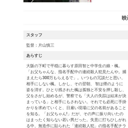
映
スタッフ
監督：
片山慎三
あらすじ
大阪の下町で平穏に暮らす原田智と中学生の娘・楓。
「お父ちゃんな、指名手配中の連続殺人犯見たんや。捕
まえたら300万もらえるで」。いつもの冗談だと思い、
相手にしない楓。しかし、その翌朝、 智は煙のように
姿を消す。ひとり残された楓は孤独と不安を押し殺し、
父をさがし始めるが、警察でも「大人の失踪は結末が決
まっている」と相手にもされない。それでも必死に手掛
かりを求めていくと、日雇い現場に父の名前があること
を知る。「お父ちゃん!」だが、その声に振り向いたの
はまったく知らない若い男だった。失意に打ちひしがれ
る中、無造作に貼られた「連続殺人犯」の指名手配チラ