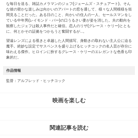
な毎日を送る、雑誌カメラマンのジェフ(ジェームズ・スチュアート)。そん
な彼の密かな楽しみは向かいのアパートの窓を通して、様々な人間模様を垣
間見ることだった。ある日のこと、向かいの住人の一人、セールスマンをし
ている中年男(レイモンド・バー)の口うるさい妻が姿を消した。夫の動向を
観察したジェフは殺人事件だと確信。恋人のリザ(グレース・ケリー)ととも
に、何とかその証拠をつかもうと奮闘するが…。
望遠レンズによる覗きと卓越した人間描写、身動きの取れない主人公に迫る
魔手。絶妙な設定でサスペンスを盛り上げるヒッチコックの名人芸が存分に
味わえる傑作。ヒロインに扮するグレース・ケリーのエレガントな色香も印
象的だ。
作品情報
監督：アルフレッド・ヒッチコック
映画を楽しむ
関連記事を読む