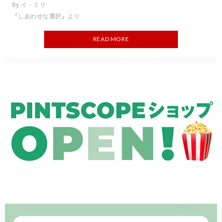
By イ・ミリ
『しあわせな選択』より
READ MORE