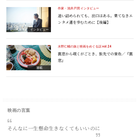
作家・池井戸潤 インタビュー
追い詰められても、出口はある。果てなきエ
ンタメ道を歩むために【後編】
インタビュー
水野仁輔の旅と映画をめぐる話 vol.24
裏窓から覗くがごとき、旅先での景色／『裏
窓』
連載
映画の言葉
そんなに一生懸命生きなくてもいいのに