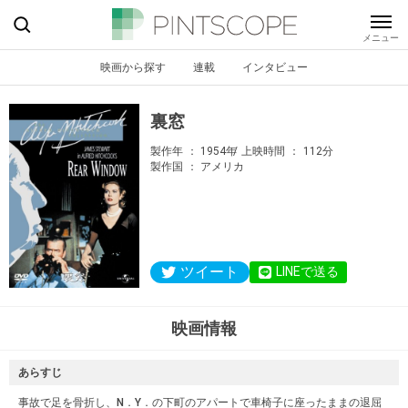
映画から探す
連載
インタビュー
裏窓
製作年
1954年
上映時間
112分
製作国
アメリカ
ツイート
LINEで送る
映画情報
あらすじ
事故で足を骨折し、N．Y．の下町のアパートで車椅子に座ったままの退屈