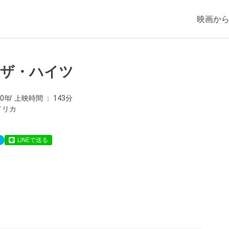
映画か
・ザ・ハイツ
20年
上映時間
143分
メリカ
LINEで送る