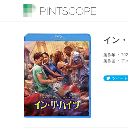
イン
製作年
20
製作国
ア
ツイート