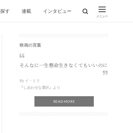
ら探す
連載
インタビュー
映画の言葉
そんなに一生懸命生きなくてもいいのに
By イ・ミリ
『しあわせな選択』より
READ MORE