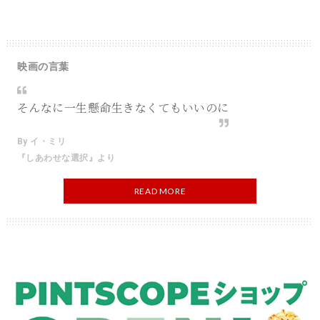
映画の言葉
そんなに一生懸命生きなくてもいいのに
By イ・ミリ
『しあわせな選択』より
READ MORE