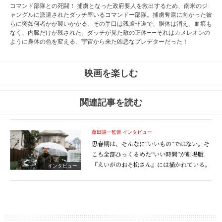
コマンド部隊との死闘！ 捕虜となった政府要人を救出するため、南米のジ
ャングルに派遣されたダッチ率いるコマンドー部隊。捕虜奪還に向かった彼
らに突如何者かが襲いかかる。その手口は残虐非道で、胴体は消え、血痕も
なく、内臓だけが残された。ダッチが見た敵の正体――それはカメレオンの
ように身体の色を変える、宇宙から来た凶悪なプレデターだった！
映画を楽しむ
関連記事を読む
藤田陽一監督 インタビュー
思春期は、そんなに“いいもの”ではない。そ
こも全部ひっくるめた“いい時間”が劇場版
『えいがのおそ松さん』には描かれている。
インタビュー