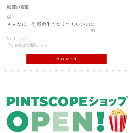
映画の言葉
そんなに一生懸命生きなくてもいいのに
By イ・ミリ
『しあわせな選択』より
READ MORE