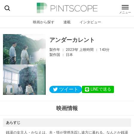
映画から探す
連載
インタビュー
アンダーカレント
製作年
2023年
上映時間
143分
製作国
日本
ツイート
LINEで送る
映画情報
あらすじ
銭湯の女主人・かなえは、夫・悟が突然失踪し途方に暮れる。なんとか銭湯