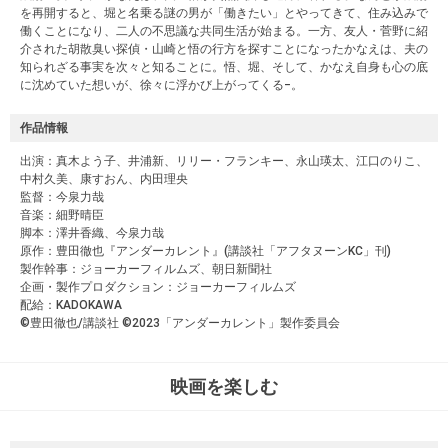
を再開すると、堀と名乗る謎の男が「働きたい」とやってきて、住み込みで
働くことになり、二人の不思議な共同生活が始まる。一方、友人・菅野に紹
介された胡散臭い探偵・山崎と悟の行方を探すことになったかなえは、夫の
知られざる事実を次々と知ることに。悟、堀、そして、かなえ自身も心の底
に沈めていた想いが、徐々に浮かび上がってくる−。
作品情報
出演：真木よう子、井浦新、リリー・フランキー、永山瑛太、江口のりこ、
中村久美、康すおん、内田理央
監督：今泉力哉
音楽：細野晴臣
脚本：澤井香織、今泉力哉
原作：豊田徹也『アンダーカレント』(講談社「アフタヌーンKC」刊)
製作幹事：ジョーカーフィルムズ、朝日新聞社
企画・製作プロダクション：ジョーカーフィルムズ
配給：KADOKAWA
©豊田徹也/講談社 ©2023「アンダーカレント」製作委員会
映画を楽しむ