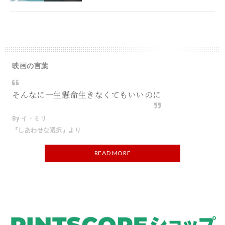
映画の言葉
そんなに一生懸命生きなくてもいいのに
By イ・ミリ
『しあわせな選択』より
READ MORE