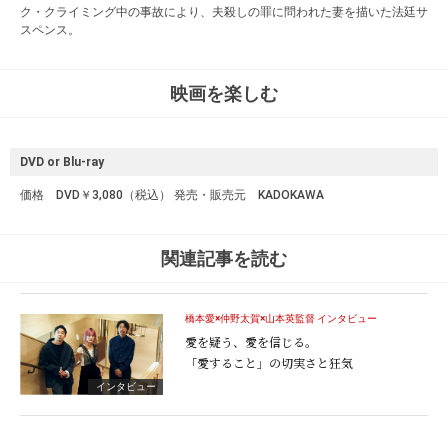
ク・クライミング中の事故により、夫殺しの罪に問われた妻を描いた法廷サ
スペンス。
映画を楽しむ
DVD or Blu-ray
価格 DVD￥3,080（税込） 発売・販売元 KADOKAWA
関連記事を読む
橋本愛×仲野太賀×山本英監督 インタビュー
愛を疑う、愛を信じる。
「愛すること」の切実さと狂気
インタビュー