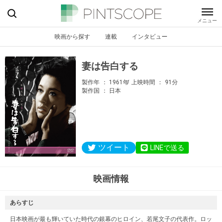
映画から探す
連載
インタビュー
妻は告白する
製作年
1961年
上映時間
91分
製作国
日本
ツイート
LINEで送る
映画情報
あらすじ
日本映画が最も輝いていた時代の銀幕のヒロイン、若尾文子の代表作。ロッ