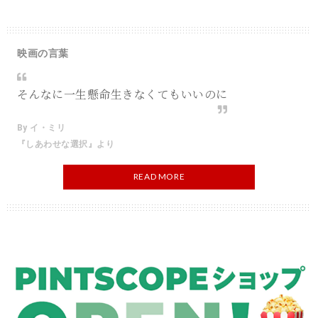
映画の言葉
そんなに一生懸命生きなくてもいいのに
By イ・ミリ
『しあわせな選択』より
READ MORE