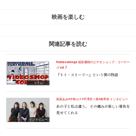
映画を楽しむ
関連記事を読む
Homecomings 福富優樹のビデオショップ・コーナー
ズ vol.7
『トイ・ストーリー』という僕の物語
コラム
當真あみ×中島セナ×平澤宏々路×南琴奈 インタビュー
あの子と私は違う。 その痛みが新しい景色を
見せてくれる
インタビュー