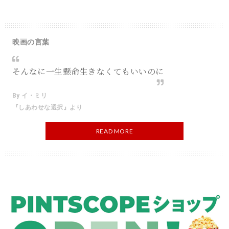
映画の言葉
そんなに一生懸命生きなくてもいいのに
By イ・ミリ
『しあわせな選択』より
READ MORE