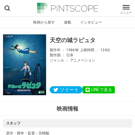
映画から探す
連載
インタビュー
天空の城ラピュタ
製作年
1986年
上映時間
124分
製作国
日本
ジャンル
アニメーション
ツイート
LINEで送る
映画情報
スタッフ
原作・脚本・監督：
宮崎駿