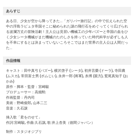
あらすじ
ある日、少女が空から降ってきた…「ガリバー旅行記」の中で伝えられた空
中の浮島ラピュタ帝国そこに秘められた謎の飛行石をめぐってくり広げられ
る波瀾万丈の冒険活劇！主人公は見習い機械工の少年パズーと帝国の血をひ
く少女シータ機械がまだ機械のたのしさを持っていた時代科学が必ずしも人
を不幸にするとは決まっていないころそこではまだ世界の主人公は人間だっ
た…
作品情報
キャスト：田中真弓 (パズー), 横沢啓子 (シータ), 初井言榮 (ドーラ), 寺田農
(ムスカ), 常田富士男 (ポムじい), 永井一郎 (将軍), 糸博 (親方), 鷲尾真知子 (お
かみ)
原作・脚本・監督：宮崎駿
プロデューサー：高畑勲
作画監督：丹内司
美術：野崎俊郎, 山本二三
音楽：久石譲
挿入歌「君をのせて」
作詞:宮崎駿, 作曲:久石譲, 歌:井上杏美（徳間ジャパン）
制作：スタジオジブリ