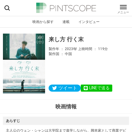
映画から探す
連載
インタビュー
来し方 行く末
製作年
2023年
上映時間
119分
製作国
中国
ツイート
LINEで送る
映画情報
あらすじ
主人公のウェン・シャンは大学院まで進学しながら、脚本家として商業デビ