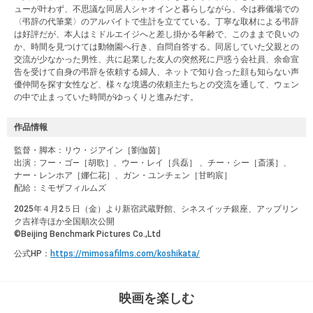
ューが叶わず、不思議な同居人シャオインと暮らしながら、今は葬儀場での
〈弔辞の代筆業〉のアルバイトで生計を立てている。丁寧な取材による弔辞
は好評だが、本人はミドルエイジへと差し掛かる年齢で、このままで良いの
か、時間を見つけては動物園へ行き、自問自答する。同居していた父親との
交流が少なかった男性、共に起業した友人の突然死に戸惑う会社員、余命宣
告を受けて自身の弔辞を依頼する婦人、ネットで知り合った顔も知らない声
優仲間を探す女性など、様々な境遇の依頼主たちとの交流を通して、ウェン
の中で止まっていた時間がゆっくりと進みだす。
作品情報
監督・脚本：リウ・ジアイン［劉伽茵］
出演：フー・ゴ―［胡歌］、ウー・レイ［呉磊］ 、チー・シー［斎溪］、
ナー・レンホア［娜仁花］、ガン・ユンチェン［甘昀宸］
配給：ミモザフィルムズ
2025年４月2５日（金）より新宿武蔵野館、シネスイッチ銀座、アップリン
ク吉祥寺ほか全国順次公開
©Beijing Benchmark Pictures Co.,Ltd
公式HP：
https://mimosafilms.com/koshikata/
映画を楽しむ