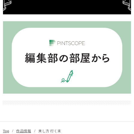
Top
/
作品情報
/
来し方 行く末