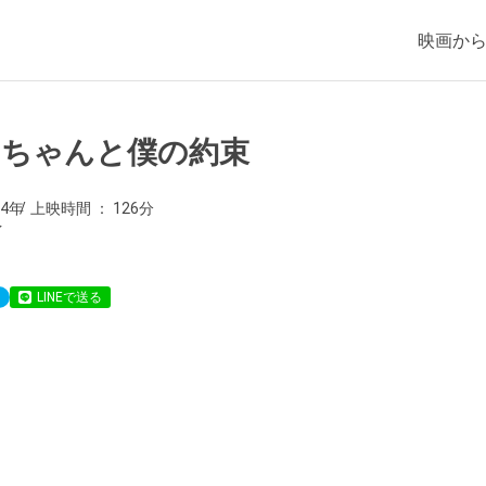
映画か
あちゃんと僕の約束
24年
上映時間
126分
イ
LINEで送る