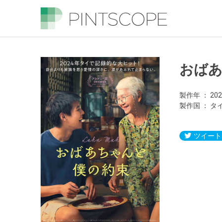
おば
製作年
20
製作国
タ
ツイート