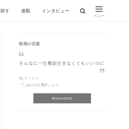
ら探す
連載
インタビュー
映画の言葉
そんなに一生懸命生きなくてもいいのに
By イ・ミリ
『しあわせな選択』より
READ MORE