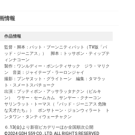
画情報
作品情報
監督・脚本：パット・ブーンニティパット（TV版「バ
ッド・ジーニアス」） 脚本：トッサポン・ティップテ
ィンナコーン
製作：ワンルディー・ポンシティサック ジラ・マリク
ン 音楽：ジャイテープ・ラーロンジャイ
撮影：ブンヤヌット・グライトーン 編集：タマラッ
ト・スメートスパチョーク
出演：プッティポン・アッサラッタナクン（ビルキ
ン） ウサー・セームカム サンヤー・クナーコン
サリンラット・トーマス（『バッド・ジーニアス 危険
な天才たち』） ポンサトーン・ジョンウィラート ト
ンタワン・タンティウェーチャクン
６.13(金)より新宿ピカデリーほか全国順次公開
©2024 GDH 559 CO., LTD. ALL RIGHTS RESERVED