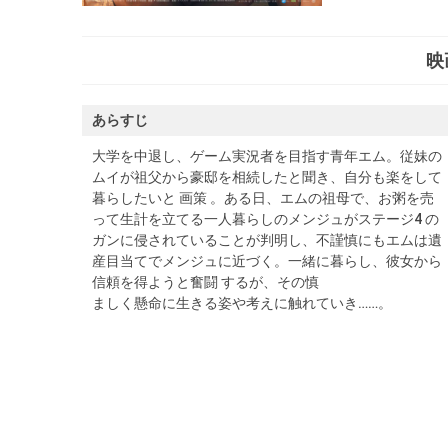
映
あらすじ
大学を中退し、ゲーム実況者を目指す青年エム。従妹の
ムイが祖父から豪邸を相続したと聞き、自分も楽をして
暮らしたいと 画策 。ある日、エムの祖母で、お粥を売
って生計を立てる一人暮らしのメンジュがステージ4 の
ガンに侵されていることが判明し、不謹慎にもエムは遺
産目当てでメンジュに近づく。一緒に暮らし、彼女から
信頼を得ようと奮闘 するが、その慎
ましく懸命に生きる姿や考えに触れていき……。