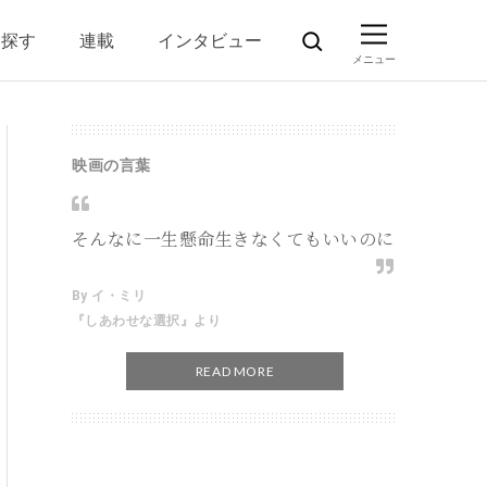
ら探す
連載
インタビュー
映画の言葉
そんなに一生懸命生きなくてもいいのに
By イ・ミリ
『しあわせな選択』より
READ MORE