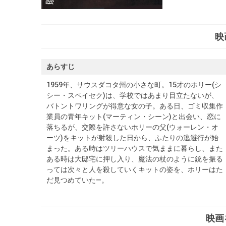
映
あらすじ
1959年、サウスダコタ州の小さな町。15才のホリー(シ
シー・スペイセク)は、学校ではあまり目立たないが、
バトントワリングが得意な女の子。ある日、ゴミ収集作
業員の青年キット(マーティン・シーン)と出会い、恋に
落ちるが、交際を許さないホリーの父(ウォーレン・オ
ーツ)をキットが射殺した日から、ふたりの逃避行が始
まった。ある時はツリーハウスで気ままに暮らし、また
ある時は大邸宅に押し入り、魔法の杖のように銃を振る
っては次々と人を殺していくキットの姿を、ホリーはた
だ見つめていた―。
映画