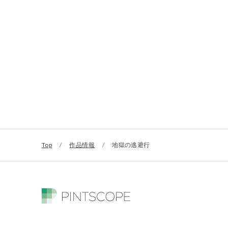
Top
/
作品情報
/
地獄の逃避行