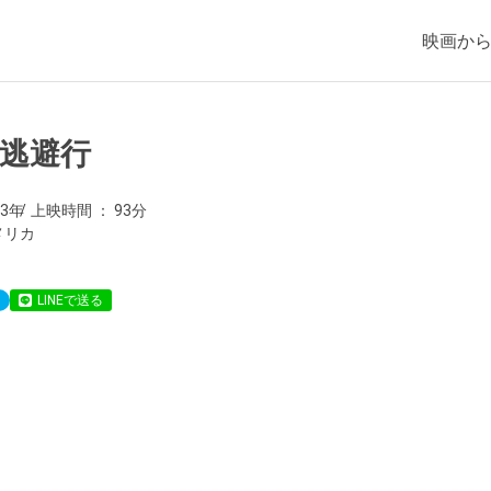
映画か
逃避行
73年
上映時間
93分
メリカ
LINEで送る