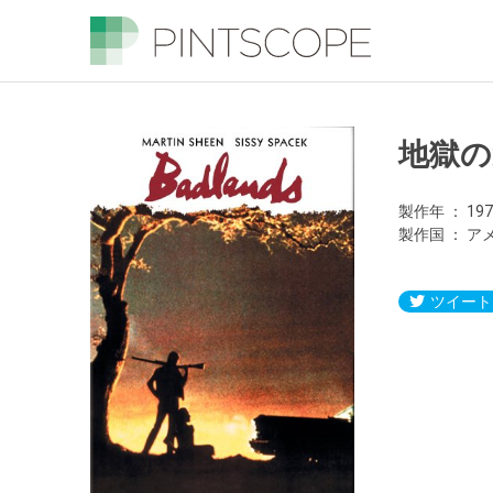
地獄の
製作年
19
製作国
ア
ツイート