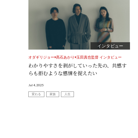
インタビュー
オダギリジョー×髙石あかり×玉田真也監督 インタビュー
わかりやすさを剥がしていった先の、共感す
らも拒むような感情を捉えたい
Jul 4, 2025
変わる
家族
人生