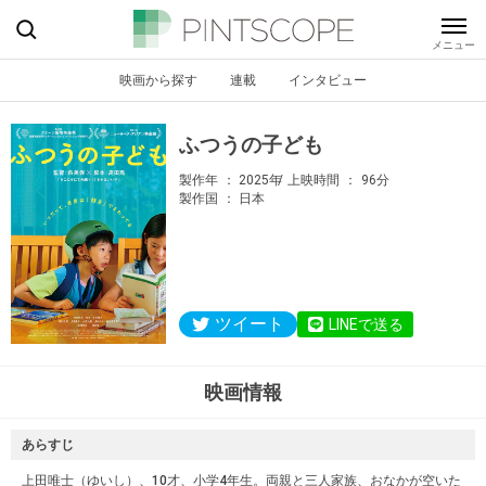
映画から探す
連載
インタビュー
ふつうの子ども
製作年
2025年
上映時間
96分
製作国
日本
ツイート
LINEで送る
映画情報
あらすじ
上田唯士（ゆいし）、10才、小学4年生。両親と三人家族、おなかが空いた