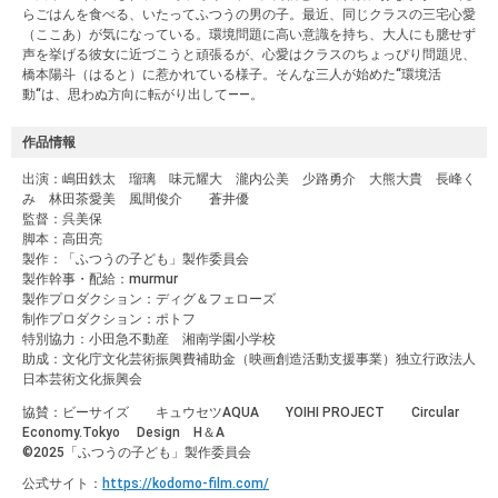
らごはんを食べる、いたってふつうの男の子。最近、同じクラスの三宅心愛
（ここあ）が気になっている。環境問題に高い意識を持ち、大人にも臆せず
声を挙げる彼女に近づこうと頑張るが、心愛はクラスのちょっぴり問題児、
橋本陽斗（はると）に惹かれている様子。そんな三人が始めた“環境活
動“は、思わぬ方向に転がり出して――。
作品情報
出演：嶋田鉄太 瑠璃 味元耀大 瀧内公美 少路勇介 大熊大貴 長峰く
み 林田茶愛美 風間俊介 蒼井優
監督：呉美保
脚本：高田亮
製作：「ふつうの子ども」製作委員会
製作幹事・配給：murmur
製作プロダクション：ディグ＆フェローズ
制作プロダクション：ポトフ
特別協力：小田急不動産 湘南学園小学校
助成：文化庁文化芸術振興費補助金（映画創造活動支援事業）独立行政法人
日本芸術文化振興会
協賛：ビーサイズ キュウセツAQUA YOIHI PROJECT Circular
Economy.Tokyo Design H＆A
©︎2025「ふつうの子ども」製作委員会
公式サイト：
https://kodomo-film.com/