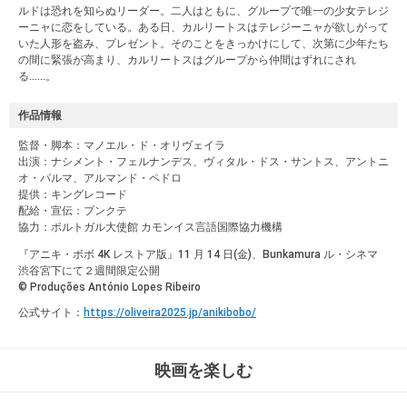
ルドは恐れを知らぬリーダー。二人はともに、グループで唯一の少女テレジ
ーニャに恋をしている。ある日、カルリートスはテレジーニャが欲しがって
いた人形を盗み、プレゼント。そのことをきっかけにして、次第に少年たち
の間に緊張が高まり、カルリートスはグループから仲間はずれにされ
る……。
作品情報
監督・脚本：マノエル・ド・オリヴェイラ
出演：ナシメント・フェルナンデス、ヴィタル・ドス・サントス、アントニ
オ・パルマ、アルマンド・ペドロ
提供：キングレコード
配給・宣伝：プンクテ
協⼒：ポルトガル⼤使館 カモンイス⾔語国際協⼒機構
『アニキ・ボボ 4K レストア版』11 月 14 日(金)、Bunkamura ル・シネマ
渋谷宮下にて２週間限定公開
© Produções António Lopes Ribeiro
公式サイト：
https://oliveira2025.jp/anikibobo/
映画を楽しむ