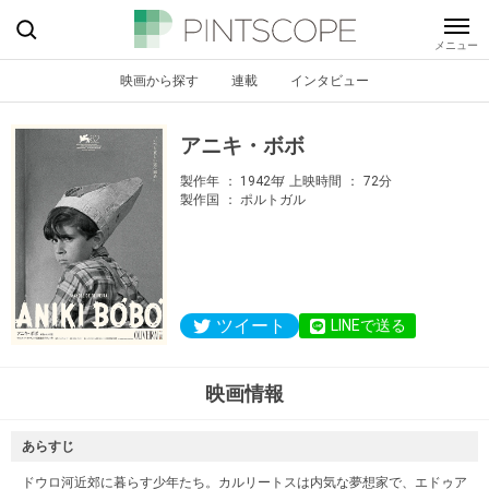
映画から探す
連載
インタビュー
アニキ・ボボ
製作年
1942年
上映時間
72分
製作国
ポルトガル
ツイート
LINEで送る
映画情報
あらすじ
ドウロ河近郊に暮らす少年たち。カルリートスは内気な夢想家で、エドゥア