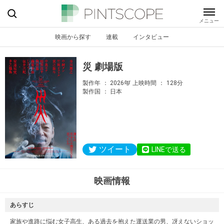
映画から探す
連載
インタビュー
災 劇場版
製作年
2026年
上映時間
128分
製作国
日本
ツイート
LINEで送る
映画情報
あらすじ
家族や進路に悩む女子高生、ある過去を抱えた運送業の男、冴えないショッ