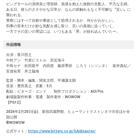
ピングモールの清掃員と理容師、負債を抱えた旅館の支配人、平凡な主婦。
ある日、彼らのささやかな日常が、なんの前触れもなく不可解な〝災い〟に
襲われる。
警察にはすべて自殺や事故として処理されるが、何かがおかしい。
刑事の堂本だけが妙な気配を感じ取り、災いの真相に迫っていく。
一方でその災いの周辺には、いつもある「男」が紛れ込んでいたー。
作品情報
出演：香川照之
中村アン 竹原ピストル 宮近海斗
中島セナ 松田龍平 内田慈 藤原季節 じろう（シソンヌ） 坂井真紀／
安達祐実 井之脇海
監督・脚本・編集：関友太郎、平瀬謙太朗
音楽：豊田真之 原案：5月
配給：ビターズ・エンド 制作プロダクション：AOI Pro.
劇場版製作幹事：電通 製作著作：WOWOW
【PG12】
2026年2月20日(金)、新宿武蔵野館、ヒューマントラストシネマ渋谷ほか全
国公開
©︎WOWOW
公式サイト：
https://www.bitters.co.jp/SAIdisaster/