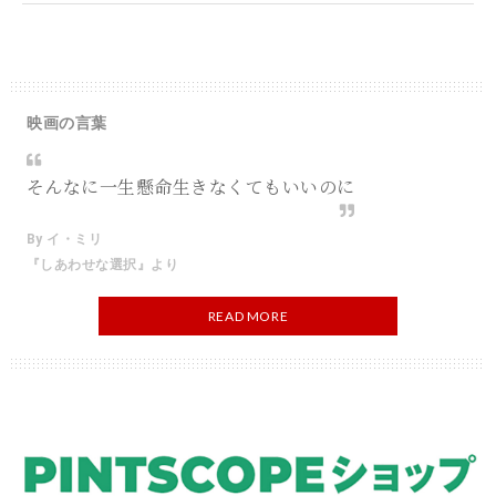
映画の言葉
そんなに一生懸命生きなくてもいいのに
By イ・ミリ
『しあわせな選択』より
READ MORE