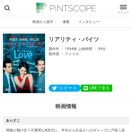
映画から探す
連載
インタビュー
リアリティ・バイツ
製作年
1994年
上映時間
99分
製作国
アメリカ
ツイート
LINEで送る
映画情報
あらすじ
情報が飛び交う不透明なX世代に、学生から社会人へのギャップに戸惑う若