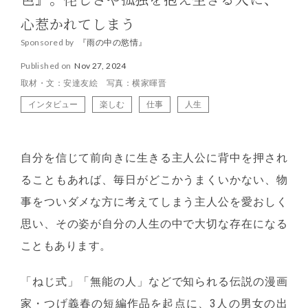
色』。侘しさや孤独を抱え生きる人に、
心惹かれてしまう
Sponsored by
『雨の中の慾情』
Published on
Nov 27, 2024
取材・文：安達友絵 写真：横家暉晋
インタビュー
楽しむ
仕事
人生
自分を信じて前向きに生きる主人公に背中を押され
ることもあれば、毎日がどこかうまくいかない、物
事をついダメな方に考えてしまう主人公を愛おしく
思い、その姿が自分の人生の中で大切な存在になる
こともあります。
「ねじ式」「無能の人」などで知られる伝説の漫画
家・つげ義春の短編作品を起点に、3人の男女の出