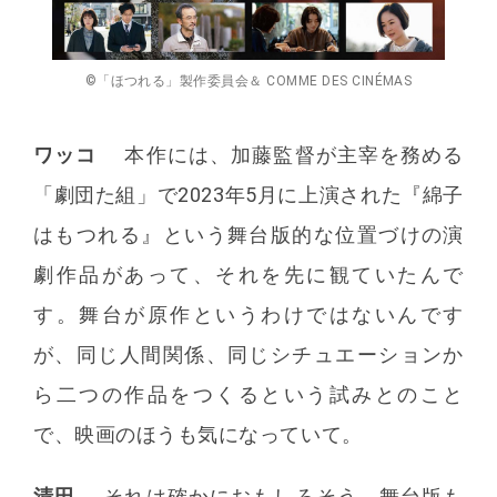
©「ほつれる」製作委員会＆ COMME DES CINÉMAS
ワッコ
本作には、加藤監督が主宰を務める
「劇団た組」で2023年5月に上演された『綿子
はもつれる』という舞台版的な位置づけの演
劇作品があって、それを先に観ていたんで
す。舞台が原作というわけではないんです
が、同じ人間関係、同じシチュエーションか
ら二つの作品をつくるという試みとのこと
で、映画のほうも気になっていて。
清田
それは確かにおもしろそう。舞台版も