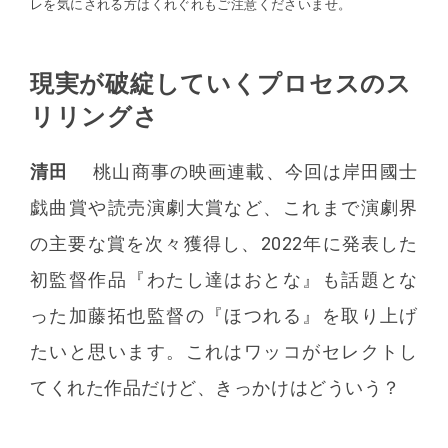
レを気にされる方はくれぐれもご注意くださいませ。
現実が破綻していくプロセスのス
https://open.spotify.com/show/4CFYwK1OjR5LwVVvHQecer
リリングさ
清田
桃山商事の映画連載、今回は岸田國士
戯曲賞や読売演劇大賞など、これまで演劇界
の主要な賞を次々獲得し、2022年に発表した
初監督作品『わたし達はおとな』も話題とな
った加藤拓也監督の『ほつれる』を取り上げ
たいと思います。これはワッコがセレクトし
てくれた作品だけど、きっかけはどういう？