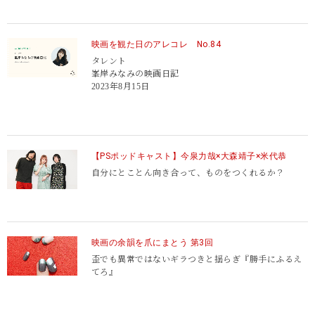
映画を観た日のアレコレ No.84
タレント
峯岸みなみの映画日記
2023年8月15日
【PSポッドキャスト】今泉⼒哉×⼤森靖⼦×⽶代恭
自分にとことん向き合って、ものをつくれるか？
映画の余韻を爪にまとう 第3回
歪でも異常ではないギラつきと揺らぎ『勝手にふるえ
てろ』