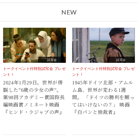
NEW
試写会
試写会
トークイベント付特別試写会 プレゼ
トークイベント付特別試写会 プレゼ
ント！
ント！
2024年1月29日。世界が傍
1945年ドイツ北部・アムル
観した”6歳の少女の声”。
ム島、世界が変わる1週
第98回アカデミー賞国際長
間。 「ドイツの勝利を願っ
編映画賞ノミネート映画
てはいけないの？」 映画
『ヒンド・ラジャブの声』
『白パンと独裁者』