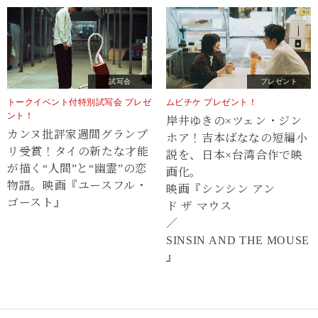
試写会
プレゼント
トークイベント付特別試写会 プレゼ
ムビチケ プレゼント！
ント！
岸井ゆきの×ツェン・ジン
カンヌ批評家週間グランプ
ホア！吉本ばななの短編小
リ受賞！タイの新たな才能
説を、日本×台湾合作で映
が描く“⼈間”と“幽霊”の恋
画化。
物語。映画『ユースフル・
映画『シンシン アン
ゴースト』
ド ザ マウス
／
SINSIN AND THE MOUSE
』