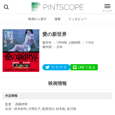
映画から探す
連載
インタビュー
愛の新世界
製作年
1994年
上映時間
115分
製作国
日本
ツイート
LINEで送る
映画情報
作品情報
監督 ‏ : ‎ 高橋伴明
出演：鈴木砂羽, 片岡礼子, 萩原流行, 杉本彩, 哀川翔