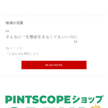
映画の言葉
そんなに一生懸命生きなくてもいいのに
By イ・ミリ
『しあわせな選択』より
READ MORE