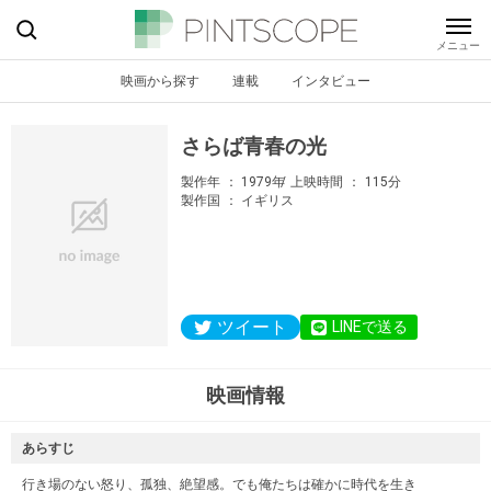
映画から探す
連載
インタビュー
さらば青春の光
製作年
1979年
上映時間
115分
製作国
イギリス
ツイート
LINEで送る
映画情報
あらすじ
行き場のない怒り、孤独、絶望感。でも俺たちは確かに時代を生き