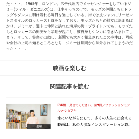
た・・・。 1965年、ロンドン。広告代理店でメッセンジャーをしているジ
ミー(フィル・ダニエルズ)は、仕事そっちのけで、モッズの仲間たちとドラ
ッグやダンスに明け暮れる毎日を過ごしている。街では皮ジャンにリーゼン
トスタイルのロッカーズも群をなしており、モッズたちとの対立は深まるば
かり。ジミーが、週末に仲間と訪れた海岸の街・ブライトンでも、モッズた
ちとロッカーズの衝突から暴動が起こり、彼自身もケンカに巻き込まれてし
まう。そして、警察が出動し、新聞でも大きく報道されたこの事件は、両親
や会社の上司の知るところとなり、ジミーは世間から疎外されてしまうのだ
った・・・。
映画を楽しむ
関連記事を読む
DVD棚、見せてください。第9回／ファッションモデ
ル オシダアヤ
家にいながらにして、多くの人生に出会える
映画は、私の大切なインスピレーション源。
連載