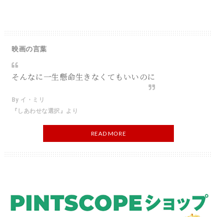
映画の言葉
そんなに一生懸命生きなくてもいいのに
By イ・ミリ
『しあわせな選択』より
READ MORE