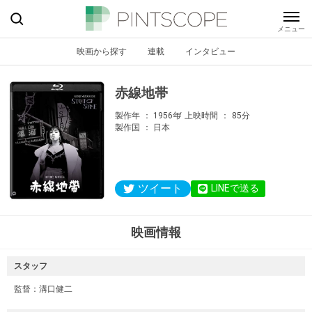
映画から探す
連載
インタビュー
赤線地帯
製作年
1956年
上映時間
85分
製作国
日本
ツイート
LINEで送る
映画情報
スタッフ
監督：
溝口健二