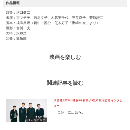
作品情報
監督：溝口健二
出演：京マチ子、若尾文子、木暮実千代、三益愛子、菅原謙二
脚本：成澤昌茂（篇中一部分、芝木好子「洲崎の女」より）
撮影：宮川一夫
美術：水谷浩
音楽：黛敏郎
映画を楽しむ
関連記事を読む
伊藤健太郎×小林薫×余貴美子×阪本順治監督 インタビ
ュー
「自分」に出会う。
インタビュー