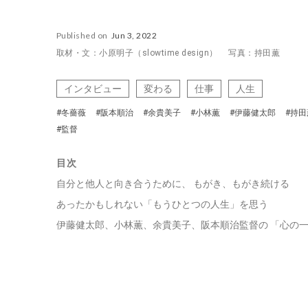
Published on
Jun 3, 2022
取材・文：小原明子（slowtime design） 写真：持田薫
インタビュー
変わる
仕事
人生
#冬薔薇
#阪本順治
#余貴美子
#小林薫
#伊藤健太郎
#持田
#監督
目次
自分と他人と向き合うために、 もがき、もがき続ける
あったかもしれない「もうひとつの人生」を思う
伊藤健太郎、小林薫、余貴美子、阪本順治監督の 「心の