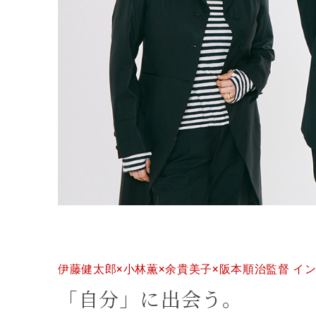
伊藤健太郎×小林薫×余貴美子×阪本順治監督 イ
「自分」に出会う。