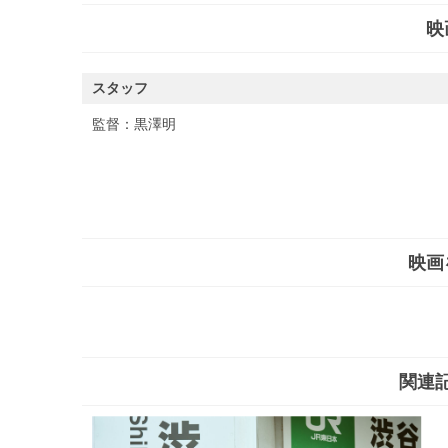
映
スタッフ
監督：
黒澤明
映画
関連