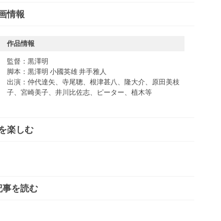
画情報
作品情報
監督：黒澤明
脚本：黒澤明 小國英雄 井手雅人
出演：仲代達矢、寺尾聰、根津甚八、隆大介、原田美枝
子、宮崎美子、井川比佐志、ピーター、植木等
を楽しむ
記事を読む