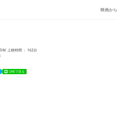
映画か
85年
上映時間
162分
本
LINEで送る