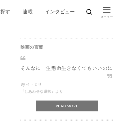
ら探す
連載
インタビュー
映画の言葉
そんなに一生懸命生きなくてもいいのに
By イ・ミリ
『しあわせな選択』より
READ MORE