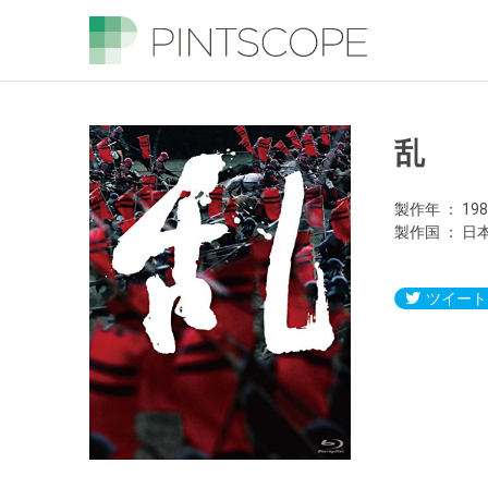
乱
製作年
19
製作国
日
ツイート