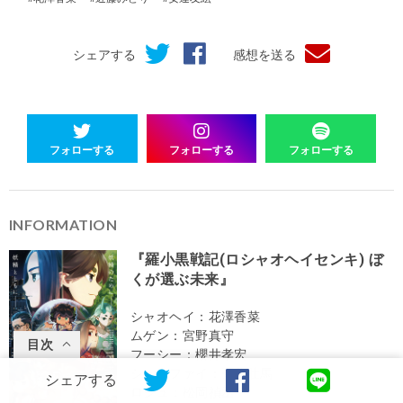
シェアする
感想を送る
フォローする
フォローする
フォローする
INFORMATION
『羅小黒戦記(ロシャオヘイセンキ) ぼ
くが選ぶ未来』
シャオヘイ：花澤香菜
ムゲン：宮野真守
目次
フーシー：櫻井孝宏
シューファイ：斉藤壮馬
シェアする
ロジュ：松岡禎丞