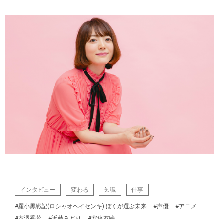
インタビュー
変わる
知識
仕事
#羅小黒戦記(ロシャオヘイセンキ) ぼくが選ぶ未来
#声優
#アニメ
#花澤香菜
#近藤みどり
#安達友絵