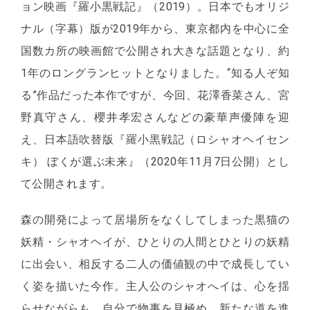
ョン映画『羅小黒戦記』（2019）。日本でもオリジ
ナル（字幕）版が2019年から、東京都内を中心に全
国数カ所の映画館で公開され大きな話題となり、約
1年のロングランヒットとなりました。“知る人ぞ知
る”作品だった本作ですが、今回、花澤香菜さん、宮
野真守さん、櫻井孝宏さんなどの豪華声優陣を迎
え、日本語吹替版『羅小黒戦記（ロシャオヘイセン
キ） ぼくが選ぶ未来』（2020年11月7日公開）とし
て公開されます。
森の開発によって居場所をなくしてしまった黒猫の
妖精・シャオヘイが、ひとりの人間とひとりの妖精
に出会い、相反する二人の価値観の中で成長してい
く姿を描いた今作。主人公のシャオへイは、心を揺
らせながらも、自分で物事を見極め、新たな道を進