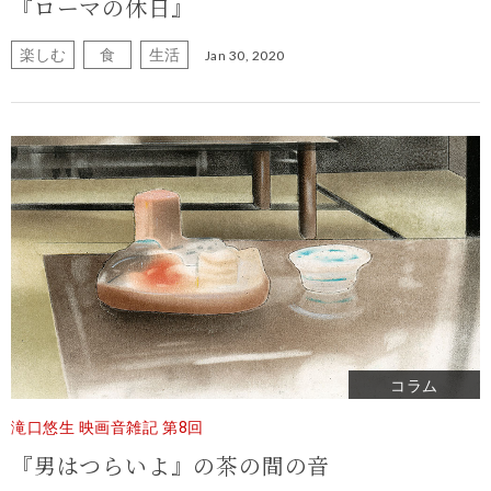
『ローマの休日』
楽しむ
食
生活
Jan 30, 2020
コラム
滝口悠生 映画音雑記 第8回
『男はつらいよ』の茶の間の音