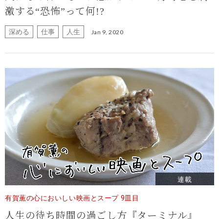
激する“恐怖”って何!?
深める
仕事
人生
Jan 9, 2020
連載
有賀薫の心においしい映画とスープ 9皿目
人生の待ち時間の過ごし方
『ターミナル』