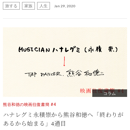
旅する
家族
人生
Jan 29, 2020
コラム
熊谷和徳の映画往復書簡 #4
ハナレグミ永積崇から
熊谷和徳へ
「終わりが
あるから始まる」4通目