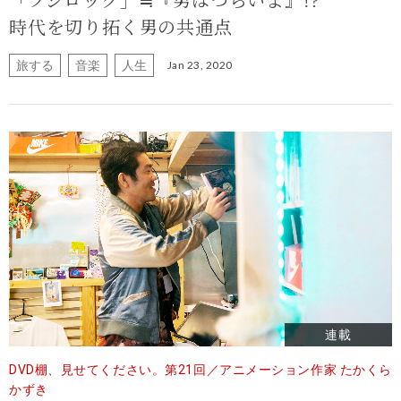
「フジロック」≒『男はつらいよ』!?
時代を切り拓く男の共通点
旅する
音楽
人生
Jan 23, 2020
連載
DVD棚、見せてください。第21回／アニメーション作家 たかくら
かずき