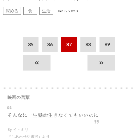
深める
食
生活
Jan 8, 2020
85
86
87
88
89
映画の言葉
そんなに一生懸命生きなくてもいいのに
By イ・ミリ
『しあわせな選択』より