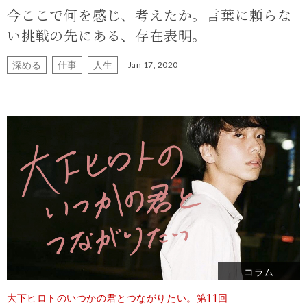
今ここで何を感じ、考えたか。
言葉に頼らな
い挑戦の先にある、存在表明。
深める
仕事
人生
Jan 17, 2020
コラム
大下ヒロトのいつかの君とつながりたい。第11回