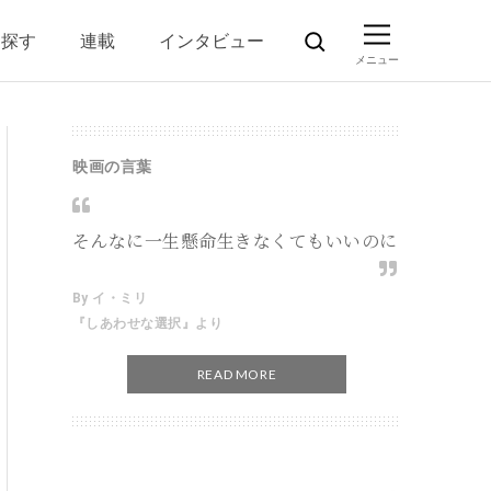
ら探す
連載
インタビュー
映画の言葉
そんなに一生懸命生きなくてもいいのに
By イ・ミリ
『しあわせな選択』より
READ MORE