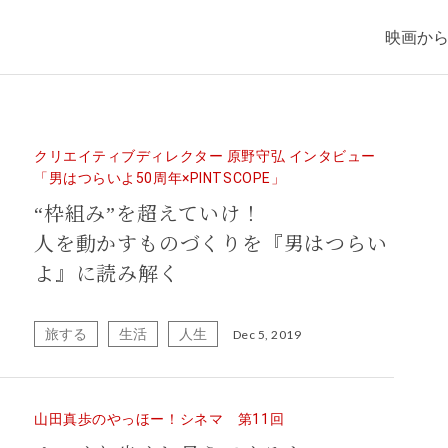
映画か
クリエイティブディレクター 原野守弘 インタビュー
「男はつらいよ50周年×PINTSCOPE」
“枠組み”を超えていけ！
人を動かすものづくりを『男はつらい
よ』に読み解く
旅する
生活
人生
Dec 5, 2019
山田真歩のやっほー！シネマ 第11回