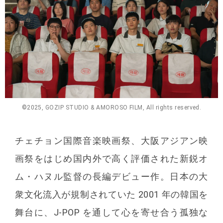
©2025, GOZIP STUDIO & AMOROSO FILM, All rights reserved.
チェチョン国際⾳楽映画祭、⼤阪アジアン映
画祭をはじめ国内外で⾼く評価された新鋭オ
ム・ハヌル監督の⻑編デビュー作。⽇本の⼤
衆⽂化流⼊が規制されていた 2001 年の韓国を
舞台に、J-POP を通して⼼を寄せ合う孤独な