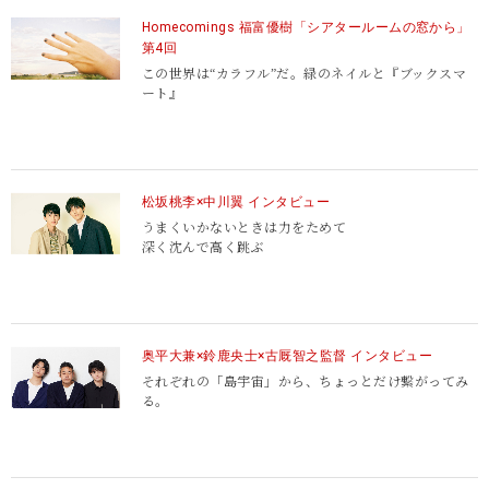
Homecomings 福富優樹「シアタールームの窓から」
第4回
この世界は“カラフル”だ。緑のネイルと『ブックスマ
ート』
松坂桃李×中川翼 インタビュー
うまくいかないときは力をためて
深く沈んで高く跳ぶ
奥平大兼×鈴鹿央士×古厩智之監督 インタビュー
それぞれの「島宇宙」から、ちょっとだけ繋がってみ
る。