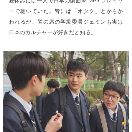
昼休みには⼀⼈で⽇本の楽曲を MP3 プレイヤ
ーで聴いていた。皆には「オタク」とからか
われるが、隣の席の学級委員ジェミンも実は
⽇本のカルチャーが好きだと知る。