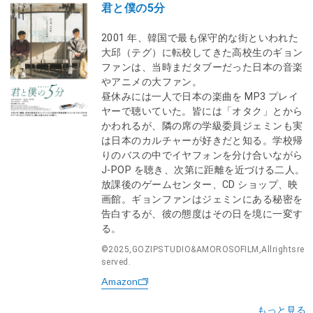
君と僕の5分
2001 年、韓国で最も保守的な街といわれた
⼤邱（テグ）に転校してきた⾼校⽣のギョン
ファンは、当時まだタブーだった⽇本の⾳楽
やアニメの⼤ファン。
昼休みには⼀⼈で⽇本の楽曲を MP3 プレイ
ヤーで聴いていた。皆には「オタク」とから
かわれるが、隣の席の学級委員ジェミンも実
は⽇本のカルチャーが好きだと知る。学校帰
りのバスの中でイヤフォンを分け合いながら
J-POP を聴き、次第に距離を近づける⼆⼈。
放課後のゲームセンター、CD ショップ、映
画館。ギョンファンはジェミンにある秘密を
告⽩するが、彼の態度はその⽇を境に⼀変す
る。
©2025,GOZIPSTUDIO&AMOROSOFILM,Allrightsre
served.
Amazon