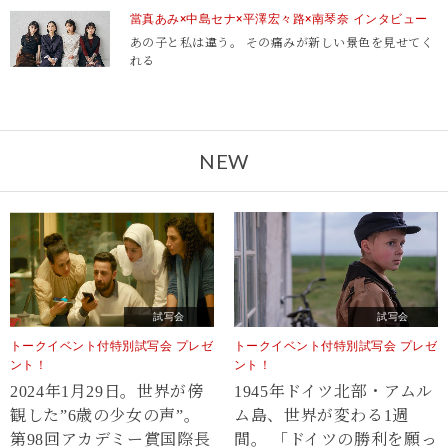
當真あみ×中島セナ×平澤宏々路×南琴奈 インタビュー
あの子と私は違う。 その痛みが新しい景色を見せてく
れる
NEW
試写会
試写会
トークイベント付特別試写会 プレゼ
トークイベント付特別試写会 プレゼ
ント！
ント！
2024年1月29日。世界が傍
1945年ドイツ北部・アムル
観した”6歳の少女の声”。
ム島、世界が変わる1週
第98回アカデミー賞国際長
間。 「ドイツの勝利を願っ