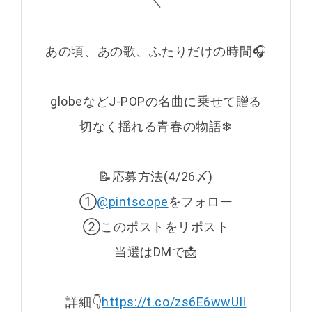
＼
あの頃、あの歌、ふたりだけの時間🎧
globeなどJ-POPの名曲に乗せて贈る
切なく揺れる青春の物語❄
📝応募方法(4/26〆)
①
@pintscope
をフォロー
②このポストをリポスト
当選はDMで📩
詳細👇
https://t.co/zs6E6wwUIl