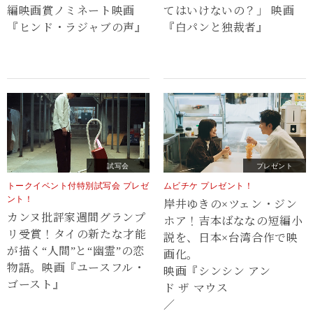
編映画賞ノミネート映画
てはいけないの？」 映画
『ヒンド・ラジャブの声』
『白パンと独裁者』
試写会
プレゼント
トークイベント付特別試写会 プレゼ
ムビチケ プレゼント！
ント！
岸井ゆきの×ツェン・ジン
カンヌ批評家週間グランプ
ホア！吉本ばななの短編小
リ受賞！タイの新たな才能
説を、日本×台湾合作で映
が描く“⼈間”と“幽霊”の恋
画化。
物語。映画『ユースフル・
映画『シンシン アン
ゴースト』
ド ザ マウス
／