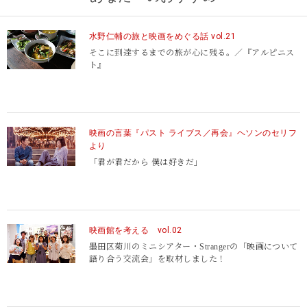
http://www.airspice.jp/
水野仁輔の旅と映画をめぐる話 vol.21
そこに到達するまでの旅が心に残る。／『アルピニス
ト』
映画の言葉『パスト ライブス／再会』ヘソンのセリフ
より
「君が君だから 僕は好きだ」
映画館を考える vol.02
墨田区菊川のミニシアター・Strangerの「映画について
語り合う交流会」を取材しました！