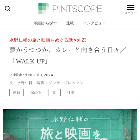
映画から探す
連載
インタビュー
水野仁輔の旅と映画をめぐる話 vol.23
夢かうつつか、カレーと向き合う日々／
『WALK UP』
Published on
Jul 3, 2024
文：水野仁輔 写真：ジンケ・ブレッソン
連載
深める
食
仕事