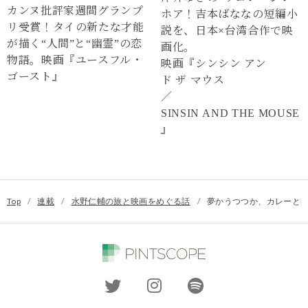
カンヌ批評家週間グランプ
ホア！吉本ばななの短編小
リ受賞！タイの新たな才能
説を、日本×台湾合作で映
が描く“⼈間”と“幽霊”の恋
画化。
物語。映画『ユースフル・
映画『シンシン アン
ゴースト』
ド ザ マウス
／
SINSIN AND THE MOUSE
』
Top
/
連載
/
水野仁輔の旅と映画をめぐる話
/
夢かうつつか、カレーと向き