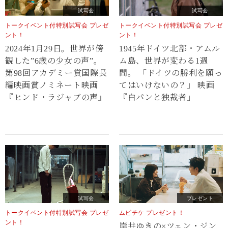
試写会
試写会
トークイベント付特別試写会 プレゼ
トークイベント付特別試写会 プレゼ
ント！
ント！
2024年1月29日。世界が傍
1945年ドイツ北部・アムル
観した”6歳の少女の声”。
ム島、世界が変わる1週
第98回アカデミー賞国際長
間。 「ドイツの勝利を願っ
編映画賞ノミネート映画
てはいけないの？」 映画
『ヒンド・ラジャブの声』
『白パンと独裁者』
試写会
プレゼント
トークイベント付特別試写会 プレゼ
ムビチケ プレゼント！
ント！
岸井ゆきの×ツェン・ジン