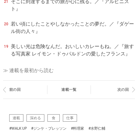
そこに到達するまでの旅が心に残る。／『アルピニス
21
ト』
若い頃にしたことやしなかったことの夢だ。／『ダゲー
20
ル街の人々』
美しい光は危険なんだ。おいしいカレーもね。／『旅す
19
る写真家 レイモン・ドゥパルドンの愛したフランス』
≫ 連載を最初から読む
前の回
連載一覧
次の回
連載
深める
食
仕事
#WALK UP
#ジンケ・ブレッソン
#料理家
#水野仁輔