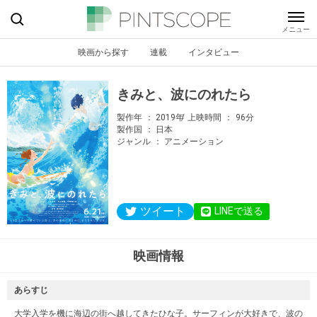
映画から探す
連載
インタビュー
きみと、波にのれたら
製作年
2019年
上映時間
96分
製作国
日本
ジャンル
アニメーション
ツイート
LINEで送る
映画情報
あらすじ
大学入学を機に海辺の街へ越してきたひな子。サーフィンが大好きで、波の