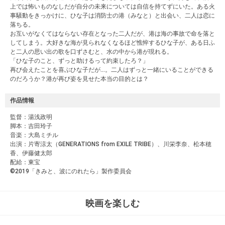
上では怖いものなしだが自分の未来については自信を持てずにいた。ある火
事騒動をきっかけに、ひな子は消防士の港（みなと）と出会い、二人は恋に
落ちる。
お互いがなくてはならない存在となった二人だが、港は海の事故で命を落と
してしまう。大好きな海が見られなくなるほど憔悴するひな子が、ある日ふ
と二人の思い出の歌を口ずさむと、水の中から港が現れる。
「ひな子のこと、ずっと助けるって約束したろ？」
再び会えたことを喜ぶひな子だが…。二人はずっと一緒にいることができる
のだろうか？港が再び姿を見せた本当の目的とは？
作品情報
監督：湯浅政明
脚本：吉田玲子
音楽：大島ミチル
出演：片寄涼太（GENERATIONS from EXILE TRIBE）、川栄李奈、松本穂
香、伊藤健太郎
配給：東宝
©️2019「きみと、波にのれたら」製作委員会
映画を楽しむ