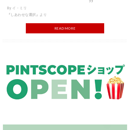
By イ・ミリ
『しあわせな選択』より
READ MORE