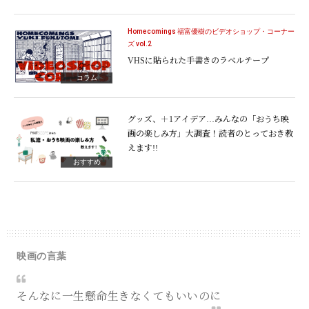
Homecomings 福富優樹のビデオショップ・コーナー
ズ vol.2
VHSに貼られた手書きのラベルテープ
コラム
グッズ、＋1アイデア…みんなの「おうち映
画の楽しみ方」大調査！読者のとっておき教
えます!!
おすすめ
映画の言葉
そんなに一生懸命生きなくてもいいのに