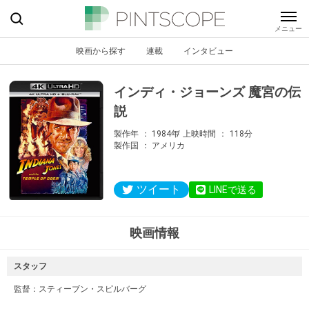
映画から探す
連載
インタビュー
インディ・ジョーンズ 魔宮の伝
説
製作年
1984年
上映時間
118分
製作国
アメリカ
ツイート
LINEで送る
映画情報
スタッフ
監督：
スティーブン・スピルバーグ