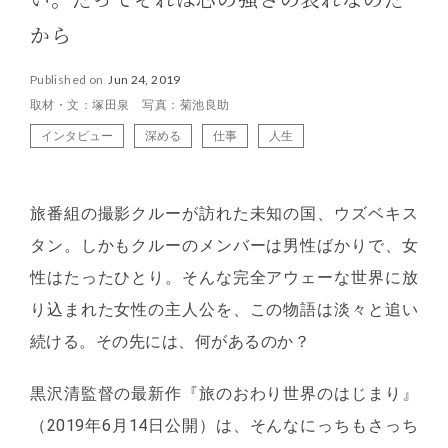
い。だってそれは芯の強さの表れなのだ
から
Published on
Jun 24, 2019
取材・文：塚田泉 写真：菊池良助
インタビュー
深める
仕事
人生
旅番組の撮影クルーが訪れた未知の国、ウズベキス
タン。しかもクルーのメンバーは男性ばかりで、女
性はたったひとり。そんな完全アウェーな世界に放
り込まれた女性の主人公を、この物語は淡々と追い
続ける。その先には、何があるのか？
黒沢清監督の最新作『旅のおわり世界のはじまり』
（2019年6月14日公開）は、そんなにっちもさっち