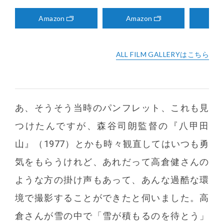
Amazon
Amazon
Am
ALL FILM GALLERYはこちら
あ、そうそう当時のパンフレット、これも見
つけたんですが、森谷司朗監督の『八甲田
山』（1977）とかも時々観直してはいつも勇
気をもらうけれど、あれだって高倉健さんの
ような方の掛け声もあって、あんな過酷な環
境で撮影することができたと伺いました。高
倉さんが雪の中で「雪が積もるのを待とう」