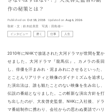
きないはずはない！」
大友啓史監督の創
作の秘策とは？
Published on
Oct 18, 2018
Updated on
Aug 6, 2026
取材・文：鈴木絵美里 写真：田島雄一
インタビュー
磨く
仕事
人生
2010年にNHKで放送された大河ドラマが世間を驚か
せました。大河ドラマ『龍馬伝』。カメラの長回
し、俳優を汗まみれ・泥まみれにさせるといった、
とことんリアリティと映像のダイナミズムを追求し
た演出法は、誰も観たことのない映像を生み出し、
伝説の番組となりました。この斬新な演出方針を打
ち出したのが、大友啓史監督。NHKに入社後、ドラ
マ番組制作に携わり、会社からの思わぬ要請でハリ