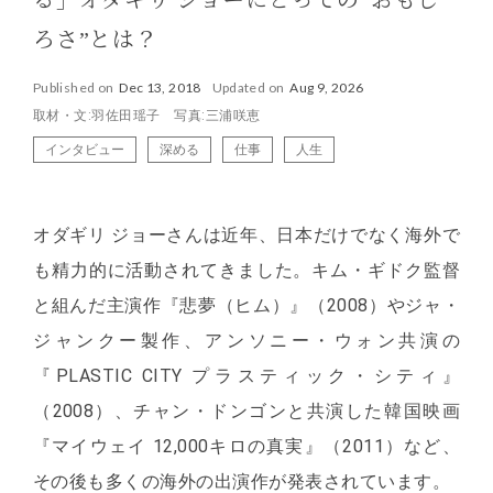
る」オダギリ ジョーにとっての“おもし
ろさ”とは？
Published on
Dec 13, 2018
Updated on
Aug 9, 2026
取材・文:羽佐田瑶子 写真:三浦咲恵
インタビュー
深める
仕事
人生
オダギリ ジョーさんは近年、日本だけでなく海外で
も精力的に活動されてきました。キム・ギドク監督
と組んだ主演作『悲夢（ヒム）』（2008）やジャ・
ジャンクー製作、アンソニー・ウォン共演の
『PLASTIC CITY プラスティック・シティ』
（2008）、チャン・ドンゴンと共演した韓国映画
『マイウェイ 12,000キロの真実』（2011）など、
その後も多くの海外の出演作が発表されています。